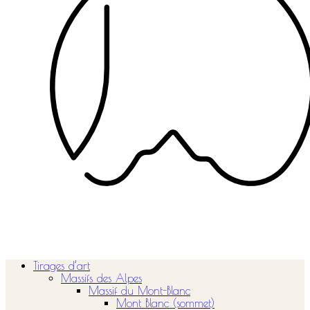
Tirages d’art
Massifs des Alpes
Massif du Mont-Blanc
Mont Blanc (sommet)