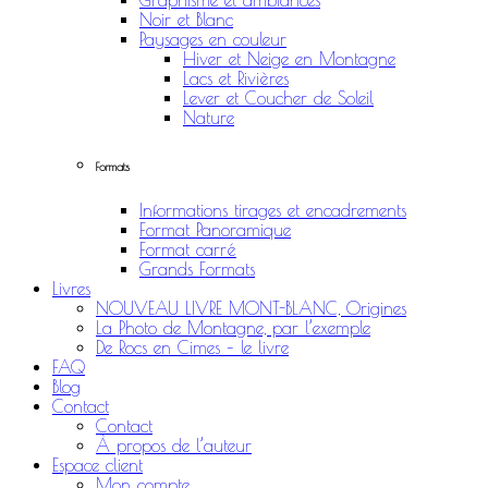
Graphisme et ambiances
Noir et Blanc
Paysages en couleur
Hiver et Neige en Montagne
Lacs et Rivières
Lever et Coucher de Soleil
Nature
Formats
Informations tirages et encadrements
Format Panoramique
Format carré
Grands Formats
Livres
NOUVEAU LIVRE MONT-BLANC, Origines
La Photo de Montagne, par l’exemple
De Rocs en Cimes – le livre
FAQ
Blog
Contact
Contact
À propos de l’auteur
Espace client
Mon compte