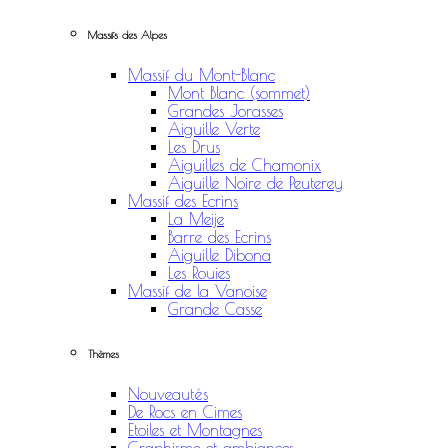
Massifs des Alpes
Massif du Mont-Blanc
Mont Blanc (sommet)
Grandes Jorasses
Aiguille Verte
Les Drus
Aiguilles de Chamonix
Aiguille Noire de Peuterey
Massif des Ecrins
La Meije
Barre des Ecrins
Aiguille Dibona
Les Rouies
Massif de la Vanoise
Grande Casse
Thèmes
Nouveautés
De Rocs en Cimes
Etoiles et Montagnes