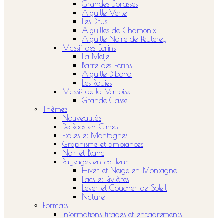
Grandes Jorasses
Aiguille Verte
Les Drus
Aiguilles de Chamonix
Aiguille Noire de Peuterey
Massif des Ecrins
La Meije
Barre des Ecrins
Aiguille Dibona
Les Rouies
Massif de la Vanoise
Grande Casse
Thèmes
Nouveautés
De Rocs en Cimes
Etoiles et Montagnes
Graphisme et ambiances
Noir et Blanc
Paysages en couleur
Hiver et Neige en Montagne
Lacs et Rivières
Lever et Coucher de Soleil
Nature
Formats
Informations tirages et encadrements