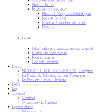
Graphisme et ambiances
Noir et Blanc
Paysages en couleur
Hiver et Neige en Montagne
Lacs et Rivières
Lever et Coucher de Soleil
Nature
Formats
Informations tirages et encadrements
Format Panoramique
Format carré
Grands Formats
Livres
NOUVEAU LIVRE MONT-BLANC, Origines
La Photo de Montagne, par l’exemple
De Rocs en Cimes – le livre
FAQ
Blog
Contact
Contact
À propos de l’auteur
Espace client
Mon compte