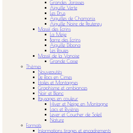
Grandes Jorasses
Aiguille Verte
Les Drus
Aiguilles de Chamonix
Aiguille Noire de Peuterey
Massif des Ecrins
La Meije
Barre des Ecrins
Aiguille Dibona
Les Rouies
Massif de la Vanoise
Grande Casse
Thèmes
Nouveautés
De Rocs en Cimes
Etoiles et Montagnes
Graphisme et ambiances
Noir et Blanc
Paysages en couleur
Hiver et Neige en Montagne
Lacs et Rivières
Lever et Coucher de Soleil
Nature
Formats
Informations tirages et encadrements