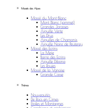
Massifs des Alpes
Massif du Mont-Blanc
Mont Blanc (sommet)
Grandes Jorasses
Aiguille Verte
Les Drus
Aiguilles de Chamonix
Aiguille Noire de Peuterey
Massif des Ecrins
La Meije
Barre des Ecrins
Aiguille Dibona
Les Rouies
Massif de la Vanoise
Grande Casse
Thèmes
Nouveautés
De Rocs en Cimes
Etoiles et Montagnes