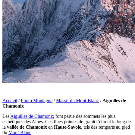
Accueil
/
Photo Montagne
/
Massif du Mont-Blanc
/
Aiguilles de
Chamonix
Les
Aiguilles de Chamonix
font partie des sommets les plus
esthétiques des Alpes. Ces fines pointes de granit s'étirent le long de
la
vallée de Chamonix
en
Haute-Savoie
, tels des remparts au pied
du
Mont-Blanc
.