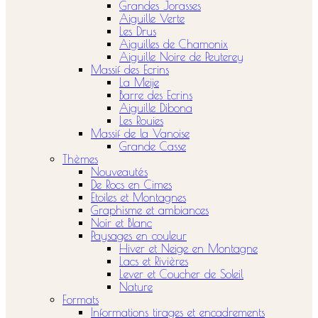
Grandes Jorasses
Aiguille Verte
Les Drus
Aiguilles de Chamonix
Aiguille Noire de Peuterey
Massif des Ecrins
La Meije
Barre des Ecrins
Aiguille Dibona
Les Rouies
Massif de la Vanoise
Grande Casse
Thèmes
Nouveautés
De Rocs en Cimes
Etoiles et Montagnes
Graphisme et ambiances
Noir et Blanc
Paysages en couleur
Hiver et Neige en Montagne
Lacs et Rivières
Lever et Coucher de Soleil
Nature
Formats
Informations tirages et encadrements