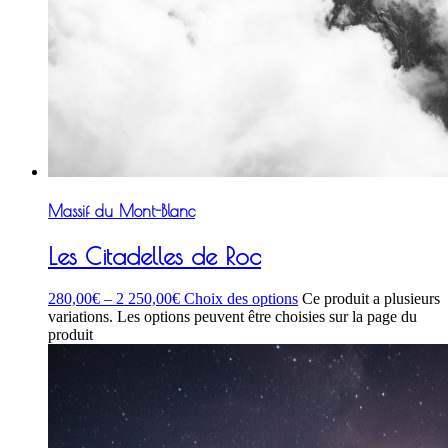
Massif du Mont-Blanc
Les Citadelles de Roc
280,00
€
–
2 250,00
€
Choix des options
Ce produit a plusieurs
variations. Les options peuvent être choisies sur la page du
produit