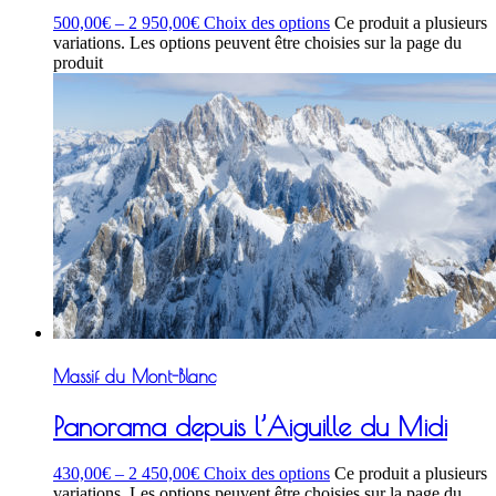
500,00
€
–
2 950,00
€
Choix des options
Ce produit a plusieurs
variations. Les options peuvent être choisies sur la page du
produit
Massif du Mont-Blanc
Panorama depuis l’Aiguille du Midi
430,00
€
–
2 450,00
€
Choix des options
Ce produit a plusieurs
variations. Les options peuvent être choisies sur la page du