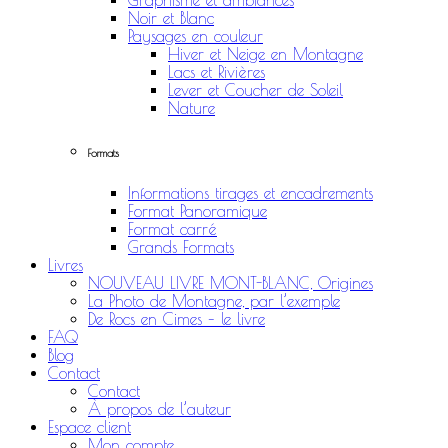
Graphisme et ambiances
Noir et Blanc
Paysages en couleur
Hiver et Neige en Montagne
Lacs et Rivières
Lever et Coucher de Soleil
Nature
Formats
Informations tirages et encadrements
Format Panoramique
Format carré
Grands Formats
Livres
NOUVEAU LIVRE MONT-BLANC, Origines
La Photo de Montagne, par l’exemple
De Rocs en Cimes – le livre
FAQ
Blog
Contact
Contact
À propos de l’auteur
Espace client
Mon compte