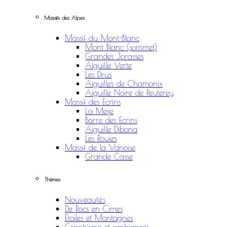
Massifs des Alpes
Massif du Mont-Blanc
Mont Blanc (sommet)
Grandes Jorasses
Aiguille Verte
Les Drus
Aiguilles de Chamonix
Aiguille Noire de Peuterey
Massif des Ecrins
La Meije
Barre des Ecrins
Aiguille Dibona
Les Rouies
Massif de la Vanoise
Grande Casse
Thèmes
Nouveautés
De Rocs en Cimes
Etoiles et Montagnes