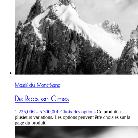
Massif du Mont-Blanc
De Rocs en Cimes
1 225,00
€
–
5 300,00
€
Choix des options
Ce produit a
plusieurs variations. Les options peuvent être choisies sur la
page du produit