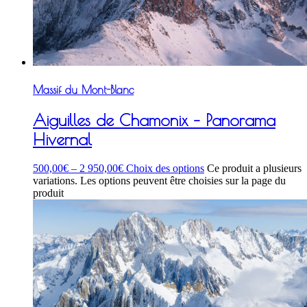
Massif du Mont-Blanc
Aiguilles de Chamonix – Panorama
Hivernal
500,00
€
–
2 950,00
€
Choix des options
Ce produit a plusieurs
variations. Les options peuvent être choisies sur la page du
produit