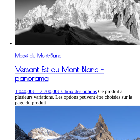
Massif du Mont-Blanc
Versant Est du Mont-Blanc –
panorama
1 040,00
€
–
2 700,00
€
Choix des options
Ce produit a
plusieurs variations. Les options peuvent être choisies sur la
page du produit