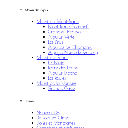
Massifs des Alpes
Massif du Mont-Blanc
Mont Blanc (sommet)
Grandes Jorasses
Aiguille Verte
Les Drus
Aiguilles de Chamonix
Aiguille Noire de Peuterey
Massif des Ecrins
La Meije
Barre des Ecrins
Aiguille Dibona
Les Rouies
Massif de la Vanoise
Grande Casse
Thèmes
Nouveautés
De Rocs en Cimes
Etoiles et Montagnes