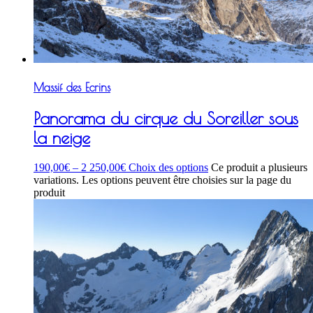
Massif des Ecrins
Panorama du cirque du Soreiller sous
la neige
190,00
€
–
2 250,00
€
Choix des options
Ce produit a plusieurs
variations. Les options peuvent être choisies sur la page du
produit