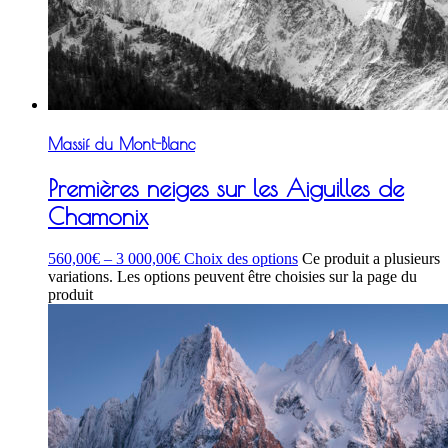
Massif du Mont-Blanc
Premières neiges sur les Aiguilles de
Chamonix
560,00
€
–
3 000,00
€
Choix des options
Ce produit a plusieurs
variations. Les options peuvent être choisies sur la page du
produit