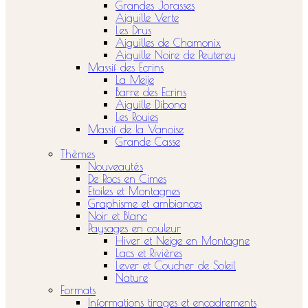
Grandes Jorasses
Aiguille Verte
Les Drus
Aiguilles de Chamonix
Aiguille Noire de Peuterey
Massif des Ecrins
La Meije
Barre des Ecrins
Aiguille Dibona
Les Rouies
Massif de la Vanoise
Grande Casse
Thèmes
Nouveautés
De Rocs en Cimes
Etoiles et Montagnes
Graphisme et ambiances
Noir et Blanc
Paysages en couleur
Hiver et Neige en Montagne
Lacs et Rivières
Lever et Coucher de Soleil
Nature
Formats
Informations tirages et encadrements