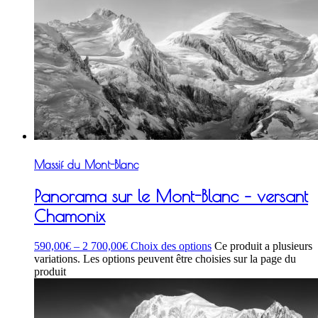
Massif du Mont-Blanc
Panorama sur le Mont-Blanc – versant
Chamonix
590,00
€
–
2 700,00
€
Choix des options
Ce produit a plusieurs
variations. Les options peuvent être choisies sur la page du
produit