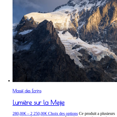
Massif des Ecrins
Lumière sur la Meije
280,00
€
–
2 250,00
€
Choix des options
Ce produit a plusieurs