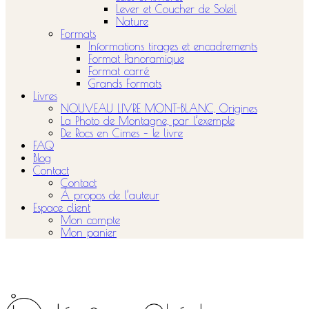
Lever et Coucher de Soleil
Nature
Formats
Informations tirages et encadrements
Format Panoramique
Format carré
Grands Formats
Livres
NOUVEAU LIVRE MONT-BLANC, Origines
La Photo de Montagne, par l’exemple
De Rocs en Cimes – le livre
FAQ
Blog
Contact
Contact
À propos de l’auteur
Espace client
Mon compte
Mon panier