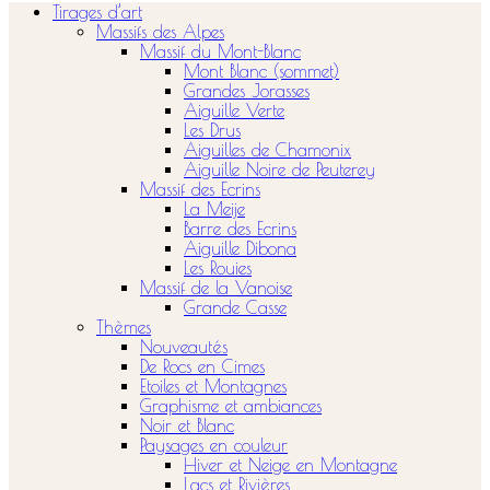
Tirages d’art
Massifs des Alpes
Massif du Mont-Blanc
Mont Blanc (sommet)
Grandes Jorasses
Aiguille Verte
Les Drus
Aiguilles de Chamonix
Aiguille Noire de Peuterey
Massif des Ecrins
La Meije
Barre des Ecrins
Aiguille Dibona
Les Rouies
Massif de la Vanoise
Grande Casse
Thèmes
Nouveautés
De Rocs en Cimes
Etoiles et Montagnes
Graphisme et ambiances
Noir et Blanc
Paysages en couleur
Hiver et Neige en Montagne
Lacs et Rivières