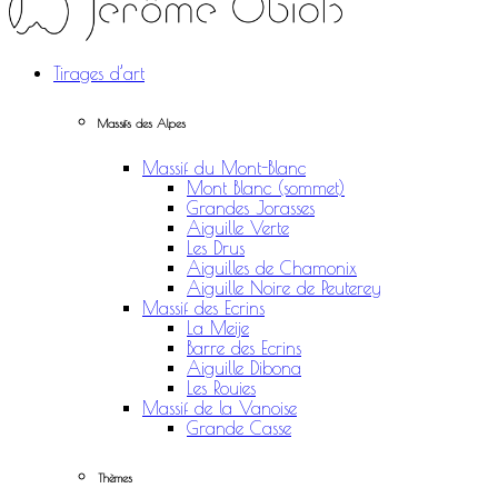
Tirages d’art
Massifs des Alpes
Massif du Mont-Blanc
Mont Blanc (sommet)
Grandes Jorasses
Aiguille Verte
Les Drus
Aiguilles de Chamonix
Aiguille Noire de Peuterey
Massif des Ecrins
La Meije
Barre des Ecrins
Aiguille Dibona
Les Rouies
Massif de la Vanoise
Grande Casse
Thèmes