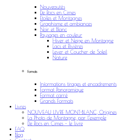
Nouveautés
De Rocs en Cimes
Etoiles et Montagnes
Graphisme et ambiances
Noir et Blanc
Paysages en couleur
Hiver et Neige en Montagne
Lacs et Rivières
Lever et Coucher de Soleil
Nature
Formats
Informations tirages et encadrements
Format Panoramique
Format carré
Grands Formats
Livres
NOUVEAU LIVRE MONT-BLANC, Origines
La Photo de Montagne, par l’exemple
De Rocs en Cimes – le livre
FAQ
Blog