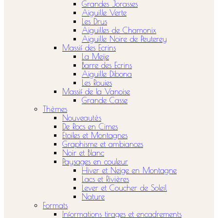
Grandes Jorasses
Aiguille Verte
Les Drus
Aiguilles de Chamonix
Aiguille Noire de Peuterey
Massif des Ecrins
La Meije
Barre des Ecrins
Aiguille Dibona
Les Rouies
Massif de la Vanoise
Grande Casse
Thèmes
Nouveautés
De Rocs en Cimes
Etoiles et Montagnes
Graphisme et ambiances
Noir et Blanc
Paysages en couleur
Hiver et Neige en Montagne
Lacs et Rivières
Lever et Coucher de Soleil
Nature
Formats
Informations tirages et encadrements