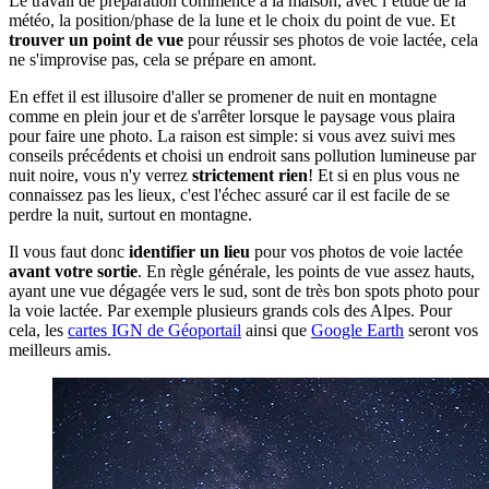
Le travail de préparation commence à la maison, avec l’étude de la
météo, la position/phase de la lune et le choix du point de vue. Et
trouver un point de vue
pour réussir ses photos de voie lactée, cela
ne s'improvise pas, cela se prépare en amont.
En effet il est illusoire d'aller se promener de nuit en montagne
comme en plein jour et de s'arrêter lorsque le paysage vous plaira
pour faire une photo. La raison est simple: si vous avez suivi mes
conseils précédents et choisi un endroit sans pollution lumineuse par
nuit noire, vous n'y verrez
strictement rien
! Et si en plus vous ne
connaissez pas les lieux, c'est l'échec assuré car il est facile de se
perdre la nuit, surtout en montagne.
Il vous faut donc
identifier un lieu
pour vos photos de voie lactée
avant votre sortie
. En règle générale, les points de vue assez hauts,
ayant une vue dégagée vers le sud, sont de très bon spots photo pour
la voie lactée. Par exemple plusieurs grands cols des Alpes. Pour
cela, les
cartes IGN de Géoportail
ainsi que
Google Earth
seront vos
meilleurs amis.