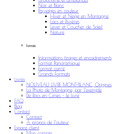
Graphisme et ambiances
Noir et Blanc
Paysages en couleur
Hiver et Neige en Montagne
Lacs et Rivières
Lever et Coucher de Soleil
Nature
Formats
Informations tirages et encadrements
Format Panoramique
Format carré
Grands Formats
Livres
NOUVEAU LIVRE MONT-BLANC, Origines
La Photo de Montagne, par l’exemple
De Rocs en Cimes – le livre
FAQ
Blog
Contact
Contact
À propos de l’auteur
Espace client
Mon compte