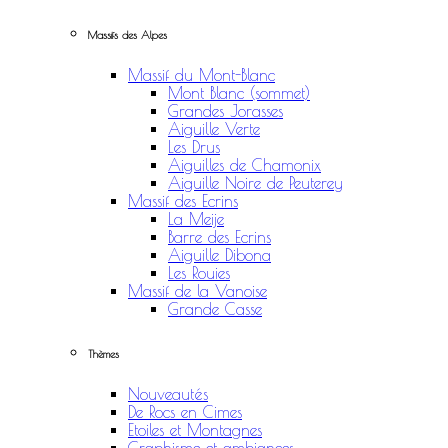
Massifs des Alpes
Massif du Mont-Blanc
Mont Blanc (sommet)
Grandes Jorasses
Aiguille Verte
Les Drus
Aiguilles de Chamonix
Aiguille Noire de Peuterey
Massif des Ecrins
La Meije
Barre des Ecrins
Aiguille Dibona
Les Rouies
Massif de la Vanoise
Grande Casse
Thèmes
Nouveautés
De Rocs en Cimes
Etoiles et Montagnes