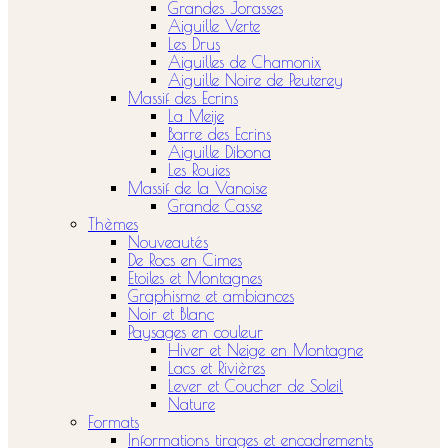
Grandes Jorasses
Aiguille Verte
Les Drus
Aiguilles de Chamonix
Aiguille Noire de Peuterey
Massif des Ecrins
La Meije
Barre des Ecrins
Aiguille Dibona
Les Rouies
Massif de la Vanoise
Grande Casse
Thèmes
Nouveautés
De Rocs en Cimes
Etoiles et Montagnes
Graphisme et ambiances
Noir et Blanc
Paysages en couleur
Hiver et Neige en Montagne
Lacs et Rivières
Lever et Coucher de Soleil
Nature
Formats
Informations tirages et encadrements