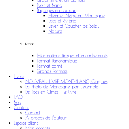
Graphisme et ambiances
Noir et Blanc
Paysages en couleur
Hiver et Neige en Montagne
Lacs et Rivières
Lever et Coucher de Soleil
Nature
Formats
Informations tirages et encadrements
Format Panoramique
Format carré
Grands Formats
Livres
NOUVEAU LIVRE MONT-BLANC, Origines
La Photo de Montagne, par l’exemple
De Rocs en Cimes – le livre
FAQ
Blog
Contact
Contact
À propos de l’auteur
Espace client
Mon compte