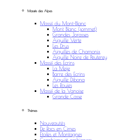
Massifs des Alpes
Massif du Mont-Blanc
Mont Blanc (sommet)
Grandes Jorasses
Aiguille Verte
Les Drus
Aiguilles de Chamonix
Aiguille Noire de Peuterey
Massif des Ecrins
La Meije
Barre des Ecrins
Aiguille Dibona
Les Rouies
Massif de la Vanoise
Grande Casse
Thèmes
Nouveautés
De Rocs en Cimes
Etoiles et Montagnes