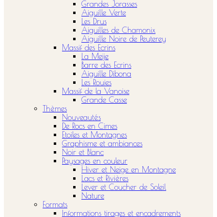
Grandes Jorasses
Aiguille Verte
Les Drus
Aiguilles de Chamonix
Aiguille Noire de Peuterey
Massif des Ecrins
La Meije
Barre des Ecrins
Aiguille Dibona
Les Rouies
Massif de la Vanoise
Grande Casse
Thèmes
Nouveautés
De Rocs en Cimes
Etoiles et Montagnes
Graphisme et ambiances
Noir et Blanc
Paysages en couleur
Hiver et Neige en Montagne
Lacs et Rivières
Lever et Coucher de Soleil
Nature
Formats
Informations tirages et encadrements