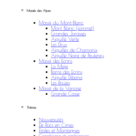
Massifs des Alpes
Massif du Mont-Blanc
Mont Blanc (sommet)
Grandes Jorasses
Aiguille Verte
Les Drus
Aiguilles de Chamonix
Aiguille Noire de Peuterey
Massif des Ecrins
La Meije
Barre des Ecrins
Aiguille Dibona
Les Rouies
Massif de la Vanoise
Grande Casse
Thèmes
Nouveautés
De Rocs en Cimes
Etoiles et Montagnes