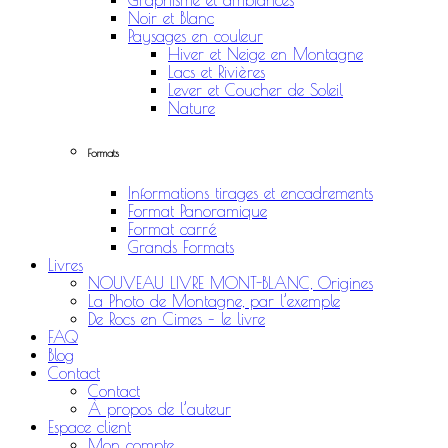
Graphisme et ambiances
Noir et Blanc
Paysages en couleur
Hiver et Neige en Montagne
Lacs et Rivières
Lever et Coucher de Soleil
Nature
Formats
Informations tirages et encadrements
Format Panoramique
Format carré
Grands Formats
Livres
NOUVEAU LIVRE MONT-BLANC, Origines
La Photo de Montagne, par l’exemple
De Rocs en Cimes – le livre
FAQ
Blog
Contact
Contact
À propos de l’auteur
Espace client
Mon compte