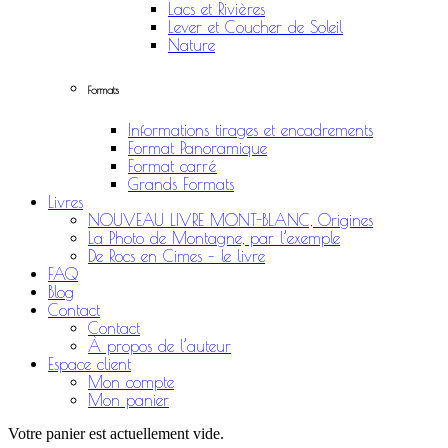
Lacs et Rivières
Lever et Coucher de Soleil
Nature
Formats
Informations tirages et encadrements
Format Panoramique
Format carré
Grands Formats
Livres
NOUVEAU LIVRE MONT-BLANC, Origines
La Photo de Montagne, par l’exemple
De Rocs en Cimes – le livre
FAQ
Blog
Contact
Contact
À propos de l’auteur
Espace client
Mon compte
Mon panier
Votre panier est actuellement vide.