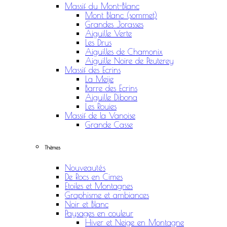
Massif du Mont-Blanc
Mont Blanc (sommet)
Grandes Jorasses
Aiguille Verte
Les Drus
Aiguilles de Chamonix
Aiguille Noire de Peuterey
Massif des Ecrins
La Meije
Barre des Ecrins
Aiguille Dibona
Les Rouies
Massif de la Vanoise
Grande Casse
Thèmes
Nouveautés
De Rocs en Cimes
Etoiles et Montagnes
Graphisme et ambiances
Noir et Blanc
Paysages en couleur
Hiver et Neige en Montagne