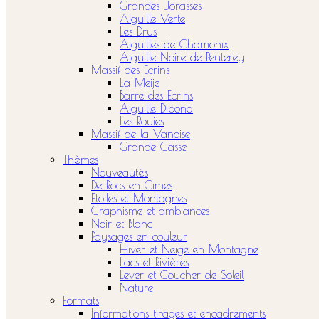
Grandes Jorasses
Aiguille Verte
Les Drus
Aiguilles de Chamonix
Aiguille Noire de Peuterey
Massif des Ecrins
La Meije
Barre des Ecrins
Aiguille Dibona
Les Rouies
Massif de la Vanoise
Grande Casse
Thèmes
Nouveautés
De Rocs en Cimes
Etoiles et Montagnes
Graphisme et ambiances
Noir et Blanc
Paysages en couleur
Hiver et Neige en Montagne
Lacs et Rivières
Lever et Coucher de Soleil
Nature
Formats
Informations tirages et encadrements