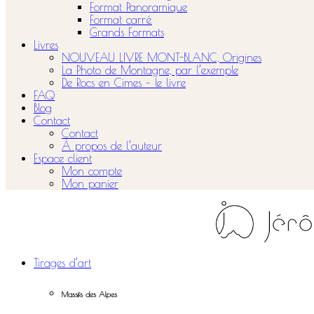
Format Panoramique
Format carré
Grands Formats
Livres
NOUVEAU LIVRE MONT-BLANC, Origines
La Photo de Montagne, par l’exemple
De Rocs en Cimes – le livre
FAQ
Blog
Contact
Contact
À propos de l’auteur
Espace client
Mon compte
Mon panier
Tirages d’art
Massifs des Alpes