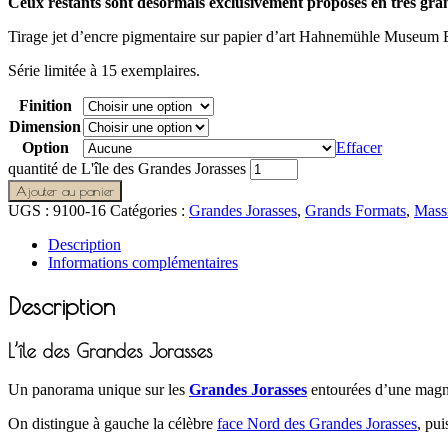
Ceux restants sont désormais exclusivement proposés en très gr
Tirage jet d’encre pigmentaire sur papier d’art Hahnemühle Museum Etch
Série limitée à 15 exemplaires.
Finition
Dimension
Option
Effacer
quantité de L'île des Grandes Jorasses
Ajouter au panier
UGS :
9100-16
Catégories :
Grandes Jorasses
,
Grands Formats
,
Mass
Description
Informations complémentaires
Description
L’île des Grandes Jorasses
Un panorama unique sur les
Grandes Jorasses
entourées d’une magni
On distingue à gauche la célèbre
face Nord des Grandes Jorasses
, pui