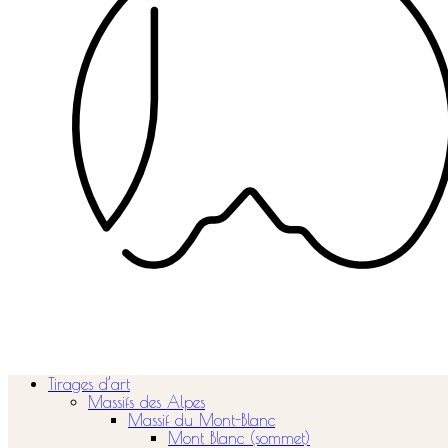
Tirages d’art
Massifs des Alpes
Massif du Mont-Blanc
Mont Blanc (sommet)