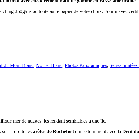
and format avec encadrement haut de gamme en caisse américaine.
ing 350g/m² ou toute autre papier de votre choix. Fourni avec certifica
if du Mont-Blanc
,
Noir et Blanc
,
Photos Panoramiques
,
Séries limitées
fique mer de nuages, les rendant semblables à une île.
s sur la droite les
arêtes de Rochefort
qui se terminent avec la
Dent du