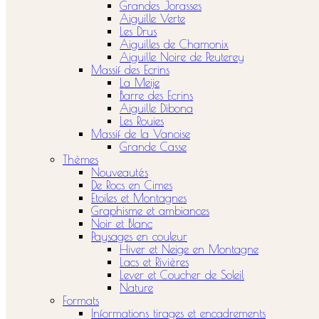
Grandes Jorasses
Aiguille Verte
Les Drus
Aiguilles de Chamonix
Aiguille Noire de Peuterey
Massif des Ecrins
La Meije
Barre des Ecrins
Aiguille Dibona
Les Rouies
Massif de la Vanoise
Grande Casse
Thèmes
Nouveautés
De Rocs en Cimes
Etoiles et Montagnes
Graphisme et ambiances
Noir et Blanc
Paysages en couleur
Hiver et Neige en Montagne
Lacs et Rivières
Lever et Coucher de Soleil
Nature
Formats
Informations tirages et encadrements