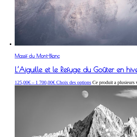
Massif du Mont-Blanc
L’Aiguille et le Refuge du Goûter en hiv
125,00
€
–
1 700,00
€
Choix des options
Ce produit a plusieurs 