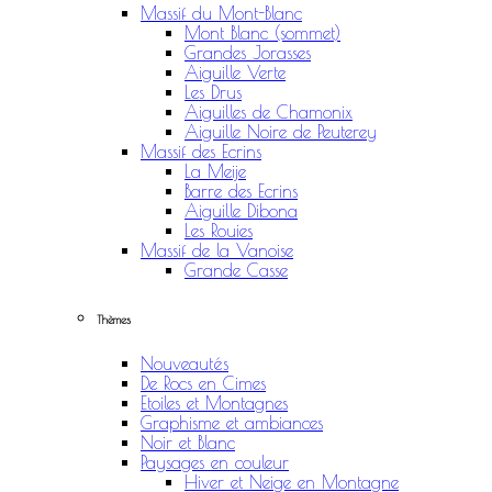
Massif du Mont-Blanc
Mont Blanc (sommet)
Grandes Jorasses
Aiguille Verte
Les Drus
Aiguilles de Chamonix
Aiguille Noire de Peuterey
Massif des Ecrins
La Meije
Barre des Ecrins
Aiguille Dibona
Les Rouies
Massif de la Vanoise
Grande Casse
Thèmes
Nouveautés
De Rocs en Cimes
Etoiles et Montagnes
Graphisme et ambiances
Noir et Blanc
Paysages en couleur
Hiver et Neige en Montagne