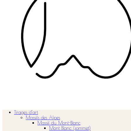
Tirages d’art
Massifs des Alpes
Massif du Mont-Blanc
Mont Blanc (sommet)