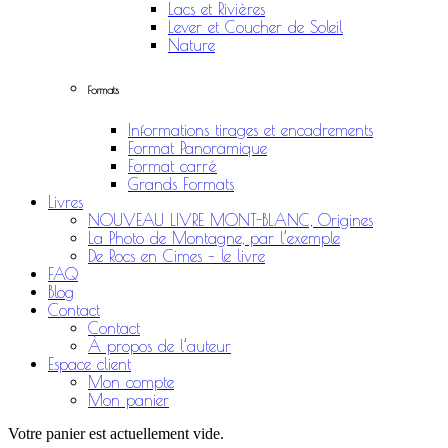
Lacs et Rivières
Lever et Coucher de Soleil
Nature
Formats
Informations tirages et encadrements
Format Panoramique
Format carré
Grands Formats
Livres
NOUVEAU LIVRE MONT-BLANC, Origines
La Photo de Montagne, par l’exemple
De Rocs en Cimes – le livre
FAQ
Blog
Contact
Contact
À propos de l’auteur
Espace client
Mon compte
Mon panier
Votre panier est actuellement vide.