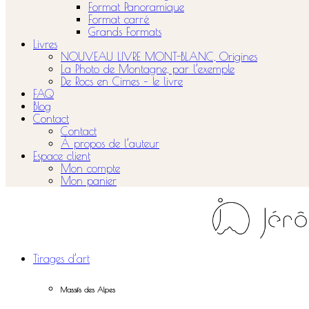
Format Panoramique
Format carré
Grands Formats
Livres
NOUVEAU LIVRE MONT-BLANC, Origines
La Photo de Montagne, par l’exemple
De Rocs en Cimes – le livre
FAQ
Blog
Contact
Contact
À propos de l’auteur
Espace client
Mon compte
Mon panier
Tirages d’art
Massifs des Alpes