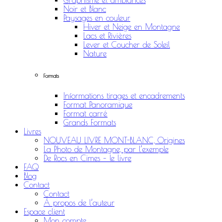
Graphisme et ambiances
Noir et Blanc
Paysages en couleur
Hiver et Neige en Montagne
Lacs et Rivières
Lever et Coucher de Soleil
Nature
Formats
Informations tirages et encadrements
Format Panoramique
Format carré
Grands Formats
Livres
NOUVEAU LIVRE MONT-BLANC, Origines
La Photo de Montagne, par l’exemple
De Rocs en Cimes – le livre
FAQ
Blog
Contact
Contact
À propos de l’auteur
Espace client
Mon compte