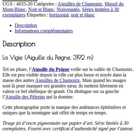
UGS :
4655-20
Catégories :
Aiguilles de Chamonix
,
Massif du
Mont-Blanc
,
Noir et Blanc
,
Nouveautés
,
Séries limitées à 30
exemplaires
Étiquettes :
horizontal
,
noir et blanc
Description
Informations complémentaires
Description
La Vigie (Aiguille du Peigne, 3192 m)
Tel un phare, l’
Aiguille du Peigne
veille sur la vallée de Chamonix.
Elle est peu visible depuis la ville car plus basse et noyée dans la
masse des autres
Aiguilles de Chamonix
. Mais quand les nuages
sont là pour masquer ses grandes sœur, ils mettent fièrement en
valeur ce bel obélisque de granit. On distingue sur sa gauche
l’
Aiguille des Pèlerins
qui la domine.
Cette photographie porte la marque des ambiances éphémères et
uniques que la montagne sait offrir de temps en temps.
Tirage jet d’encre pigmentaire sur papier d’art. Série limitée à 30
exemplaires. Fourni avec certificat d’authenticité signé par l’auteur.