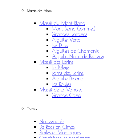
Massifs des Alpes
Massif du Mont-Blanc
Mont Blanc (sommet)
Grandes Jorasses
Aiguille Verte
Les Drus
Aiguilles de Chamonix
Aiguille Noire de Peuterey
Massif des Ecrins
La Meije
Barre des Ecrins
Aiguille Dibona
Les Rouies
Massif de la Vanoise
Grande Casse
Thèmes
Nouveautés
De Rocs en Cimes
Etoiles et Montagnes