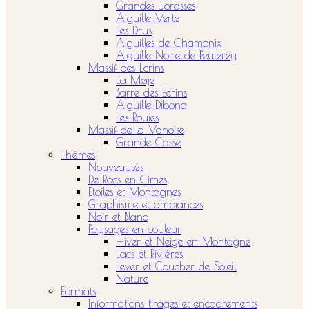
Grandes Jorasses
Aiguille Verte
Les Drus
Aiguilles de Chamonix
Aiguille Noire de Peuterey
Massif des Ecrins
La Meije
Barre des Ecrins
Aiguille Dibona
Les Rouies
Massif de la Vanoise
Grande Casse
Thèmes
Nouveautés
De Rocs en Cimes
Etoiles et Montagnes
Graphisme et ambiances
Noir et Blanc
Paysages en couleur
Hiver et Neige en Montagne
Lacs et Rivières
Lever et Coucher de Soleil
Nature
Formats
Informations tirages et encadrements