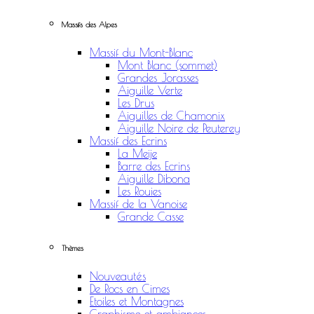
Massifs des Alpes
Massif du Mont-Blanc
Mont Blanc (sommet)
Grandes Jorasses
Aiguille Verte
Les Drus
Aiguilles de Chamonix
Aiguille Noire de Peuterey
Massif des Ecrins
La Meije
Barre des Ecrins
Aiguille Dibona
Les Rouies
Massif de la Vanoise
Grande Casse
Thèmes
Nouveautés
De Rocs en Cimes
Etoiles et Montagnes