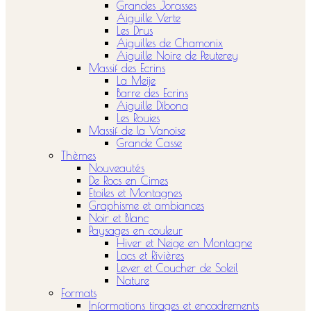
Grandes Jorasses
Aiguille Verte
Les Drus
Aiguilles de Chamonix
Aiguille Noire de Peuterey
Massif des Ecrins
La Meije
Barre des Ecrins
Aiguille Dibona
Les Rouies
Massif de la Vanoise
Grande Casse
Thèmes
Nouveautés
De Rocs en Cimes
Etoiles et Montagnes
Graphisme et ambiances
Noir et Blanc
Paysages en couleur
Hiver et Neige en Montagne
Lacs et Rivières
Lever et Coucher de Soleil
Nature
Formats
Informations tirages et encadrements