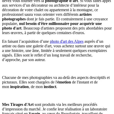
devez vous tourner vers la
photographie d’art
. Si vous faites appel
aux services d’un décorateur ou architecte d’intérieur pour la
décoration de votre chalet ou appartement à la montagne, ce
professionnel saura vous orienter vers différents
artistes
photographes
dont je fais partie. Et contrairement à une croyance
populaire,
nul besoin d'être millionnaire pour acquérir une
photo d'art
. Beaucoup d'artistes proposent des prix abordables pour
leurs œuvres, à partir de quelques centaines d'euros.
En faisant l’acquisition d’une
photo d'art des Alpes
auprès d’un
artiste ou dans une galerie d'art, vous achetez surtout une œuvre qui
a une histoire, une âme, limitée à seulement quelques exemplaires
signés. Elles sont le reflet d’un long travail de recherche,
d’approche, par son auteur.
Chacune de mes photographies va au-delà des aspects descriptifs et
picturaux. Elles sont chargées de l'
émotion
de l'instant et de
mon
inspiration
, de mon
instinct
.
Mes Tirages d'Art
sont produits via les meilleurs procédés
d’impression du marché. Je confie leur réalisation à un laboratoire
français situé en
Savoie
, au cœur du Beaufortain, travaillant de