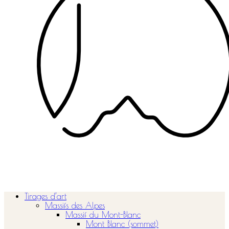
Tirages d’art
Massifs des Alpes
Massif du Mont-Blanc
Mont Blanc (sommet)