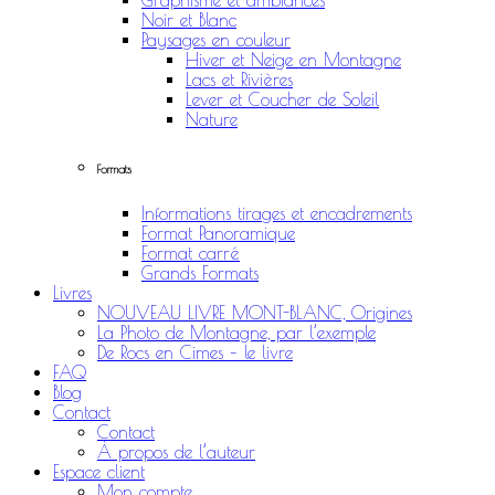
Graphisme et ambiances
Noir et Blanc
Paysages en couleur
Hiver et Neige en Montagne
Lacs et Rivières
Lever et Coucher de Soleil
Nature
Formats
Informations tirages et encadrements
Format Panoramique
Format carré
Grands Formats
Livres
NOUVEAU LIVRE MONT-BLANC, Origines
La Photo de Montagne, par l’exemple
De Rocs en Cimes – le livre
FAQ
Blog
Contact
Contact
À propos de l’auteur
Espace client
Mon compte