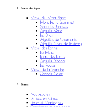
Massifs des Alpes
Massif du Mont-Blanc
Mont Blanc (sommet)
Grandes Jorasses
Aiguille Verte
Les Drus
Aiguilles de Chamonix
Aiguille Noire de Peuterey
Massif des Ecrins
La Meije
Barre des Ecrins
Aiguille Dibona
Les Rouies
Massif de la Vanoise
Grande Casse
Thèmes
Nouveautés
De Rocs en Cimes
Etoiles et Montagnes