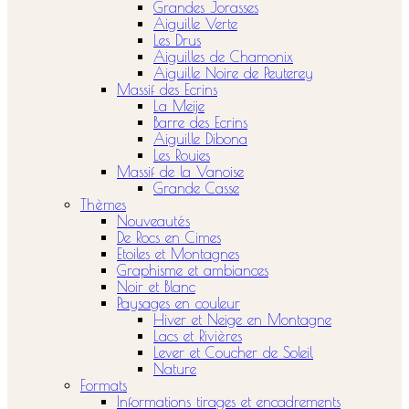
Grandes Jorasses
Aiguille Verte
Les Drus
Aiguilles de Chamonix
Aiguille Noire de Peuterey
Massif des Ecrins
La Meije
Barre des Ecrins
Aiguille Dibona
Les Rouies
Massif de la Vanoise
Grande Casse
Thèmes
Nouveautés
De Rocs en Cimes
Etoiles et Montagnes
Graphisme et ambiances
Noir et Blanc
Paysages en couleur
Hiver et Neige en Montagne
Lacs et Rivières
Lever et Coucher de Soleil
Nature
Formats
Informations tirages et encadrements