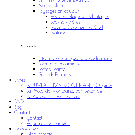
Graphisme et ambiances
Noir et Blanc
Paysages en couleur
Hiver et Neige en Montagne
Lacs et Rivières
Lever et Coucher de Soleil
Nature
Formats
Informations tirages et encadrements
Format Panoramique
Format carré
Grands Formats
Livres
NOUVEAU LIVRE MONT-BLANC, Origines
La Photo de Montagne, par l’exemple
De Rocs en Cimes – le livre
FAQ
Blog
Contact
Contact
À propos de l’auteur
Espace client
Mon compte