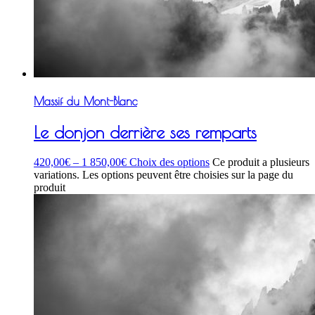
Massif du Mont-Blanc
Le donjon derrière ses remparts
420,00
€
–
1 850,00
€
Choix des options
Ce produit a plusieurs
variations. Les options peuvent être choisies sur la page du
produit