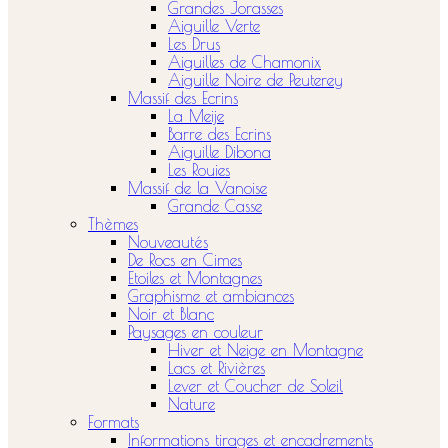
Grandes Jorasses
Aiguille Verte
Les Drus
Aiguilles de Chamonix
Aiguille Noire de Peuterey
Massif des Ecrins
La Meije
Barre des Ecrins
Aiguille Dibona
Les Rouies
Massif de la Vanoise
Grande Casse
Thèmes
Nouveautés
De Rocs en Cimes
Etoiles et Montagnes
Graphisme et ambiances
Noir et Blanc
Paysages en couleur
Hiver et Neige en Montagne
Lacs et Rivières
Lever et Coucher de Soleil
Nature
Formats
Informations tirages et encadrements