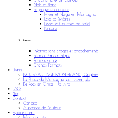
Graphisme et ambiances
Noir et Blanc
Paysages en couleur
Hiver et Neige en Montagne
Lacs et Rivières
Lever et Coucher de Soleil
Nature
Formats
Informations tirages et encadrements
Format Panoramique
Format carré
Grands Formats
Livres
NOUVEAU LIVRE MONT-BLANC, Origines
La Photo de Montagne, par l’exemple
De Rocs en Cimes – le livre
FAQ
Blog
Contact
Contact
À propos de l’auteur
Espace client
Mon compte