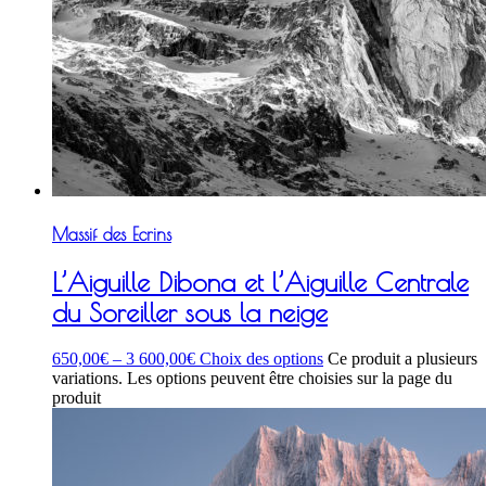
Massif des Ecrins
L’Aiguille Dibona et l’Aiguille Centrale
du Soreiller sous la neige
650,00
€
–
3 600,00
€
Choix des options
Ce produit a plusieurs
variations. Les options peuvent être choisies sur la page du
produit