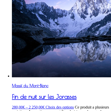
Massif du Mont-Blanc
Fin de nuit sur les Jorasses
280,00
€
–
2 250,00
€
Choix des options
Ce produit a plusieurs