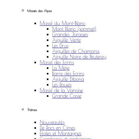
Massifs des Alpes
Massif du Mont-Blanc
Mont Blanc (sommet)
Grandes Jorasses
Aiguille Verte
Les Drus
Aiguilles de Chamonix
Aiguille Noire de Peuterey
Massif des Ecrins
La Meije
Barre des Ecrins
Aiguille Dibona
Les Rouies
Massif de la Vanoise
Grande Casse
Thèmes
Nouveautés
De Rocs en Cimes
Etoiles et Montagnes