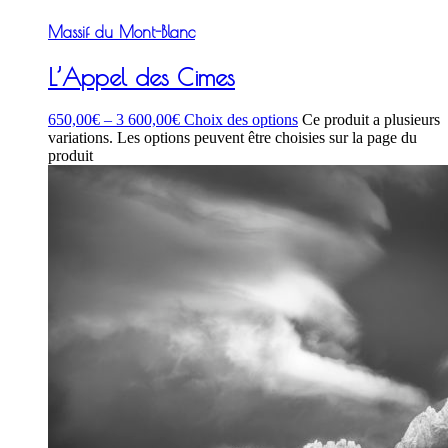
Massif du Mont-Blanc
L’Appel des Cimes
650,00
€
–
3 600,00
€
Choix des options
Ce produit a plusieurs
variations. Les options peuvent être choisies sur la page du
produit