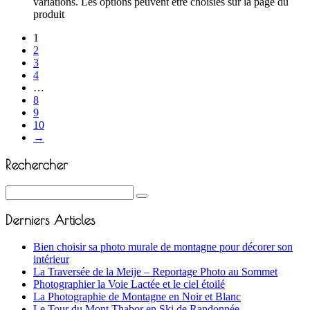
variations. Les options peuvent être choisies sur la page du
produit
1
2
3
4
…
8
9
10
→
Rechercher
Derniers Articles
Bien choisir sa photo murale de montagne pour décorer son
intérieur
La Traversée de la Meije – Reportage Photo au Sommet
Photographier la Voie Lactée et le ciel étoilé
La Photographie de Montagne en Noir et Blanc
Le Tour du Mont Thabor en Ski de Randonnée