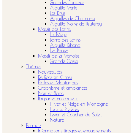
Grandes Jorasses
Aiguille Verte
Les Drus
Aiguilles de Chamonix
Aiguille Noire de Peuterey
Massif des Ecrins
La Meije
Barre des Ecrins
Aiguille Dibona
Les Rouies
Massif de la Vanoise
Grande Casse
Thèmes
Nouveautés
De Rocs en Cimes
Etoiles et Montagnes
Graphisme et ambiances
Noir et Blanc
Paysages en couleur
Hiver et Neige en Montagne
Lacs et Rivières
Lever et Coucher de Soleil
Nature
Formats
Informations tirages et encadrements