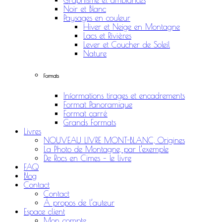
Graphisme et ambiances
Noir et Blanc
Paysages en couleur
Hiver et Neige en Montagne
Lacs et Rivières
Lever et Coucher de Soleil
Nature
Formats
Informations tirages et encadrements
Format Panoramique
Format carré
Grands Formats
Livres
NOUVEAU LIVRE MONT-BLANC, Origines
La Photo de Montagne, par l’exemple
De Rocs en Cimes – le livre
FAQ
Blog
Contact
Contact
À propos de l’auteur
Espace client
Mon compte