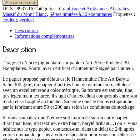
Ajouter au panier
UGS :
8937-16
Catégories :
Graphisme et Ambiances Abstraites
,
Massif du Mont-Blanc
,
Séries limitées à 30 exemplaires
Étiquettes :
couleur
,
vertical
Description
Informations complémentaires
Description
Tirage jet d’encre pigmentaire sur papier d’art. Série limitée à 30
exemplaires. Fourni avec certificat d’authenticité signé par l’auteur.
Le papier proposé par défaut est le Hahnemühle Fine Art Baryta
Satin 300 g/m², un papier d’art très haut de gamme en α-cellulose
avec un excellent rendu colorimétrique. Sa texture est satinée, fine,
très légèrement texturée, il s’agit d’un excellent compromis entre son
rendu et sa fragilité au toucher. Sa tenue dans le temps est garantie
par le fabricant entre 50 et 200 ans selon les conditions de stockage.
Si vous souhaitez que l’œuvre soit imprimée sur un autre papier
d’art (mat lisse, mat texturé, extra blanc, baryté brillant…) ou si vous
hésitez sur le type papier, contactez-moi dans un délai de 24h après
votre commande, je suis à votre disposition pour vous conseiller. Le