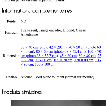
choix du papier est sans impact sur le tarif.
Informations complémentaires
Poids
ND
Tirage seul, Tirage encadré, Dibond, Caisse
Finition
Américaine
50 × 40 cm (photo 42 × 28cm)
,
70 × 50 cm (photo 60
× 40 cm)
,
80 × 60 cm (photo 68 × 45,4 cm)
,
100 × 70
Dimension
cm (photo 86 × 57,7 cm)
,
45 × 30 cm
,
60 × 40 cm
,
75
× 50 cm
,
90 x 60 cm
,
105 × 70 cm
,
120 × 80 cm
,
135
× 90 cm
,
150 x 100 cm
Option
Aucune, Bord blanc tournant (format sur mesure)
Produits similaires