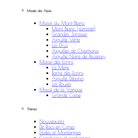
Massifs des Alpes
Massif du Mont-Blanc
Mont Blanc (sommet)
Grandes Jorasses
Aiguille Verte
Les Drus
Aiguilles de Chamonix
Aiguille Noire de Peuterey
Massif des Ecrins
La Meije
Barre des Ecrins
Aiguille Dibona
Les Rouies
Massif de la Vanoise
Grande Casse
Thèmes
Nouveautés
De Rocs en Cimes
Etoiles et Montagnes