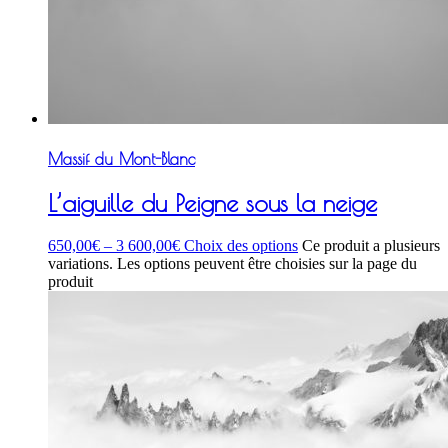
Massif du Mont-Blanc
L’aiguille du Peigne sous la neige
650,00
€
–
3 600,00
€
Choix des options
Ce produit a plusieurs
variations. Les options peuvent être choisies sur la page du
produit