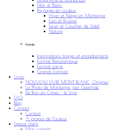
Graphisme et ambiances
Noir et Blanc
Paysages en couleur
Hiver et Neige en Montagne
Lacs et Rivières
Lever et Coucher de Soleil
Nature
Formats
Informations tirages et encadrements
Format Panoramique
Format carré
Grands Formats
Livres
NOUVEAU LIVRE MONT-BLANC, Origines
La Photo de Montagne, par l’exemple
De Rocs en Cimes – le livre
FAQ
Blog
Contact
Contact
À propos de l’auteur
Espace client
Mon compte