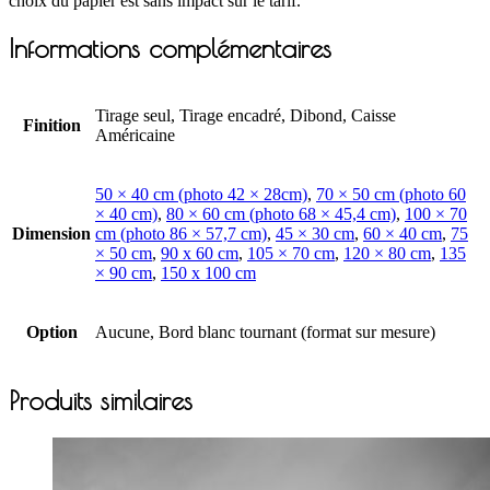
choix du papier est sans impact sur le tarif.
Informations complémentaires
Tirage seul, Tirage encadré, Dibond, Caisse
Finition
Américaine
50 × 40 cm (photo 42 × 28cm)
,
70 × 50 cm (photo 60
× 40 cm)
,
80 × 60 cm (photo 68 × 45,4 cm)
,
100 × 70
Dimension
cm (photo 86 × 57,7 cm)
,
45 × 30 cm
,
60 × 40 cm
,
75
× 50 cm
,
90 x 60 cm
,
105 × 70 cm
,
120 × 80 cm
,
135
× 90 cm
,
150 x 100 cm
Option
Aucune, Bord blanc tournant (format sur mesure)
Produits similaires