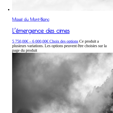
Massif du Mont-Blanc
L’émergence des cimes
5 750,00
€
–
6 000,00
€
Choix des options
Ce produit a
plusieurs variations. Les options peuvent être choisies sur la
page du produit