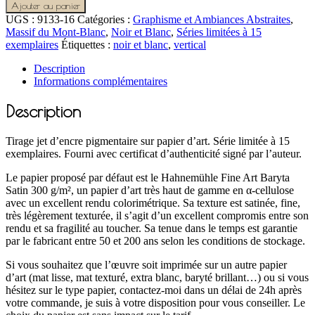
Ajouter au panier
UGS :
9133-16
Catégories :
Graphisme et Ambiances Abstraites
,
Massif du Mont-Blanc
,
Noir et Blanc
,
Séries limitées à 15
exemplaires
Étiquettes :
noir et blanc
,
vertical
Description
Informations complémentaires
Description
Tirage jet d’encre pigmentaire sur papier d’art. Série limitée à 15
exemplaires. Fourni avec certificat d’authenticité signé par l’auteur.
Le papier proposé par défaut est le Hahnemühle Fine Art Baryta
Satin 300 g/m², un papier d’art très haut de gamme en α-cellulose
avec un excellent rendu colorimétrique. Sa texture est satinée, fine,
très légèrement texturée, il s’agit d’un excellent compromis entre son
rendu et sa fragilité au toucher. Sa tenue dans le temps est garantie
par le fabricant entre 50 et 200 ans selon les conditions de stockage.
Si vous souhaitez que l’œuvre soit imprimée sur un autre papier
d’art (mat lisse, mat texturé, extra blanc, baryté brillant…) ou si vous
hésitez sur le type papier, contactez-moi dans un délai de 24h après
votre commande, je suis à votre disposition pour vous conseiller. Le