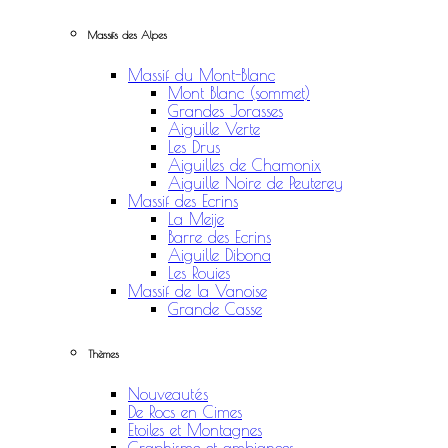
Massifs des Alpes
Massif du Mont-Blanc
Mont Blanc (sommet)
Grandes Jorasses
Aiguille Verte
Les Drus
Aiguilles de Chamonix
Aiguille Noire de Peuterey
Massif des Ecrins
La Meije
Barre des Ecrins
Aiguille Dibona
Les Rouies
Massif de la Vanoise
Grande Casse
Thèmes
Nouveautés
De Rocs en Cimes
Etoiles et Montagnes