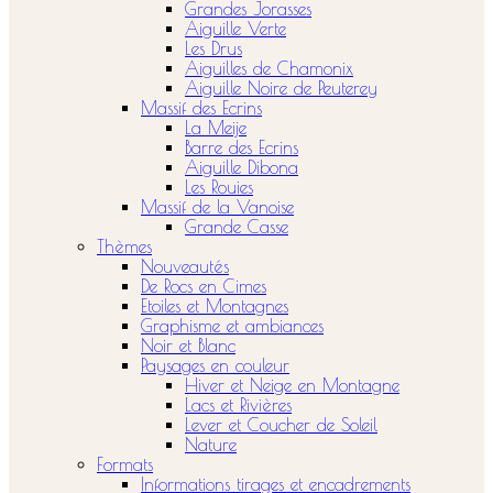
Grandes Jorasses
Aiguille Verte
Les Drus
Aiguilles de Chamonix
Aiguille Noire de Peuterey
Massif des Ecrins
La Meije
Barre des Ecrins
Aiguille Dibona
Les Rouies
Massif de la Vanoise
Grande Casse
Thèmes
Nouveautés
De Rocs en Cimes
Etoiles et Montagnes
Graphisme et ambiances
Noir et Blanc
Paysages en couleur
Hiver et Neige en Montagne
Lacs et Rivières
Lever et Coucher de Soleil
Nature
Formats
Informations tirages et encadrements