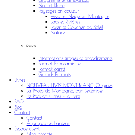
Graphisme et ambiances
Noir et Blanc
Paysages en couleur
Hiver et Neige en Montagne
Lacs et Rivières
Lever et Coucher de Soleil
Nature
Formats
Informations tirages et encadrements
Format Panoramique
Format carré
Grands Formats
Livres
NOUVEAU LIVRE MONT-BLANC, Origines
La Photo de Montagne, par l’exemple
De Rocs en Cimes – le livre
FAQ
Blog
Contact
Contact
À propos de l’auteur
Espace client
Mon compte