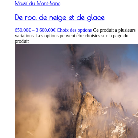
Massif du Mont-Blanc
De roc, de neige et de glace
650,00
€
–
3 600,00
€
Choix des options
Ce produit a plusieurs
variations. Les options peuvent être choisies sur la page du
produit