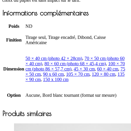
choix du papier est sans impact sur le tarif.
Informations complémentaires
Poids
ND
Tirage seul, Tirage encadré, Dibond, Caisse
Finition
Américaine
50 × 40 cm (photo 42 × 28cm)
,
70 × 50 cm (photo 60
× 40 cm)
,
80 × 60 cm (photo 68 × 45,4 cm)
,
100 × 70
Dimension
cm (photo 86 × 57,7 cm)
,
45 × 30 cm
,
60 × 40 cm
,
75
× 50 cm
,
90 x 60 cm
,
105 × 70 cm
,
120 × 80 cm
,
135
× 90 cm
,
150 x 100 cm
Option
Aucune, Bord blanc tournant (format sur mesure)
Produits similaires