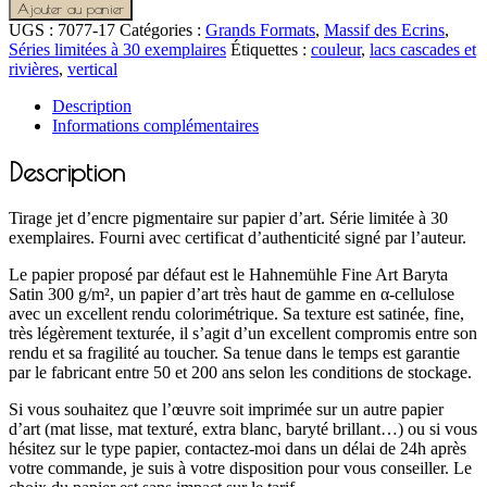
Ajouter au panier
UGS :
7077-17
Catégories :
Grands Formats
,
Massif des Ecrins
,
Séries limitées à 30 exemplaires
Étiquettes :
couleur
,
lacs cascades et
rivières
,
vertical
Description
Informations complémentaires
Description
Tirage jet d’encre pigmentaire sur papier d’art. Série limitée à 30
exemplaires. Fourni avec certificat d’authenticité signé par l’auteur.
Le papier proposé par défaut est le Hahnemühle Fine Art Baryta
Satin 300 g/m², un papier d’art très haut de gamme en α-cellulose
avec un excellent rendu colorimétrique. Sa texture est satinée, fine,
très légèrement texturée, il s’agit d’un excellent compromis entre son
rendu et sa fragilité au toucher. Sa tenue dans le temps est garantie
par le fabricant entre 50 et 200 ans selon les conditions de stockage.
Si vous souhaitez que l’œuvre soit imprimée sur un autre papier
d’art (mat lisse, mat texturé, extra blanc, baryté brillant…) ou si vous
hésitez sur le type papier, contactez-moi dans un délai de 24h après
votre commande, je suis à votre disposition pour vous conseiller. Le