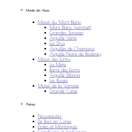
Massifs des Alpes
Massif du Mont-Blanc
Mont Blanc (sommet)
Grandes Jorasses
Aiguille Verte
Les Drus
Aiguilles de Chamonix
Aiguille Noire de Peuterey
Massif des Ecrins
La Meije
Barre des Ecrins
Aiguille Dibona
Les Rouies
Massif de la Vanoise
Grande Casse
Thèmes
Nouveautés
De Rocs en Cimes
Etoiles et Montagnes