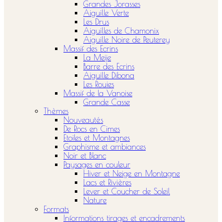
Grandes Jorasses
Aiguille Verte
Les Drus
Aiguilles de Chamonix
Aiguille Noire de Peuterey
Massif des Ecrins
La Meije
Barre des Ecrins
Aiguille Dibona
Les Rouies
Massif de la Vanoise
Grande Casse
Thèmes
Nouveautés
De Rocs en Cimes
Etoiles et Montagnes
Graphisme et ambiances
Noir et Blanc
Paysages en couleur
Hiver et Neige en Montagne
Lacs et Rivières
Lever et Coucher de Soleil
Nature
Formats
Informations tirages et encadrements