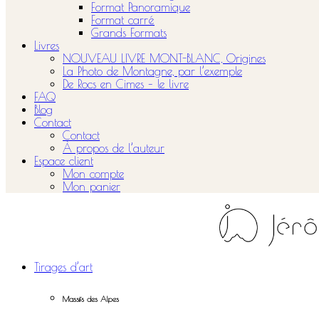
Format Panoramique
Format carré
Grands Formats
Livres
NOUVEAU LIVRE MONT-BLANC, Origines
La Photo de Montagne, par l’exemple
De Rocs en Cimes – le livre
FAQ
Blog
Contact
Contact
À propos de l’auteur
Espace client
Mon compte
Mon panier
Tirages d’art
Massifs des Alpes