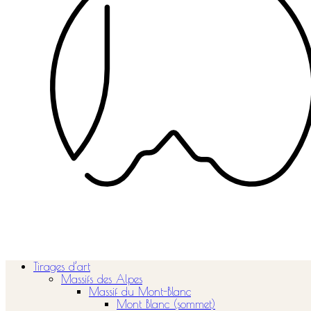
Tirages d’art
Massifs des Alpes
Massif du Mont-Blanc
Mont Blanc (sommet)