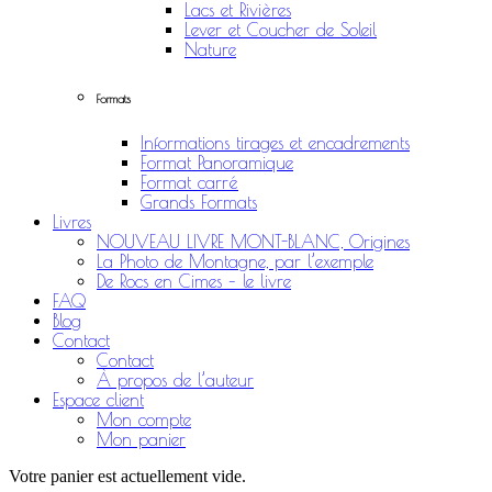
Lacs et Rivières
Lever et Coucher de Soleil
Nature
Formats
Informations tirages et encadrements
Format Panoramique
Format carré
Grands Formats
Livres
NOUVEAU LIVRE MONT-BLANC, Origines
La Photo de Montagne, par l’exemple
De Rocs en Cimes – le livre
FAQ
Blog
Contact
Contact
À propos de l’auteur
Espace client
Mon compte
Mon panier
Votre panier est actuellement vide.