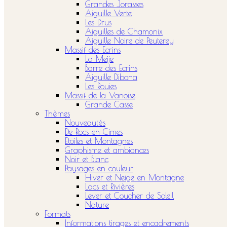
Grandes Jorasses
Aiguille Verte
Les Drus
Aiguilles de Chamonix
Aiguille Noire de Peuterey
Massif des Ecrins
La Meije
Barre des Ecrins
Aiguille Dibona
Les Rouies
Massif de la Vanoise
Grande Casse
Thèmes
Nouveautés
De Rocs en Cimes
Etoiles et Montagnes
Graphisme et ambiances
Noir et Blanc
Paysages en couleur
Hiver et Neige en Montagne
Lacs et Rivières
Lever et Coucher de Soleil
Nature
Formats
Informations tirages et encadrements