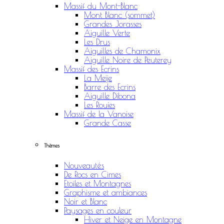
Massif du Mont-Blanc
Mont Blanc (sommet)
Grandes Jorasses
Aiguille Verte
Les Drus
Aiguilles de Chamonix
Aiguille Noire de Peuterey
Massif des Ecrins
La Meije
Barre des Ecrins
Aiguille Dibona
Les Rouies
Massif de la Vanoise
Grande Casse
Thèmes
Nouveautés
De Rocs en Cimes
Etoiles et Montagnes
Graphisme et ambiances
Noir et Blanc
Paysages en couleur
Hiver et Neige en Montagne