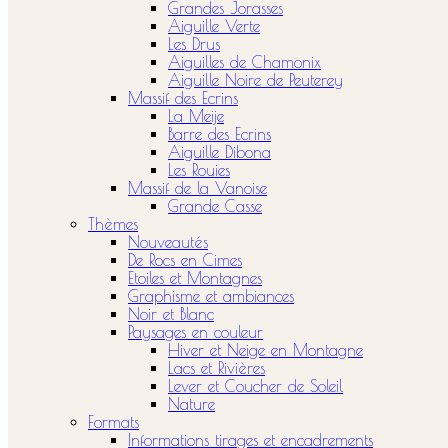
Grandes Jorasses
Aiguille Verte
Les Drus
Aiguilles de Chamonix
Aiguille Noire de Peuterey
Massif des Ecrins
La Meije
Barre des Ecrins
Aiguille Dibona
Les Rouies
Massif de la Vanoise
Grande Casse
Thèmes
Nouveautés
De Rocs en Cimes
Etoiles et Montagnes
Graphisme et ambiances
Noir et Blanc
Paysages en couleur
Hiver et Neige en Montagne
Lacs et Rivières
Lever et Coucher de Soleil
Nature
Formats
Informations tirages et encadrements