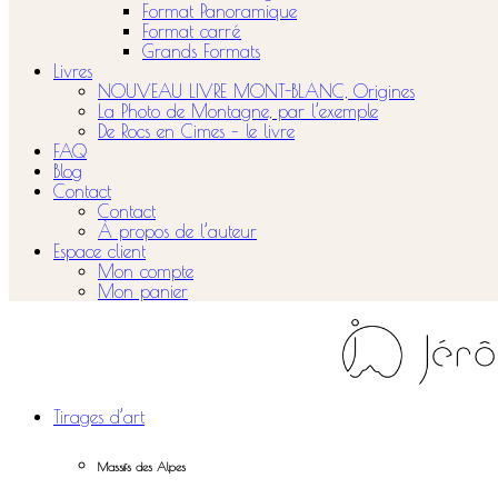
Format Panoramique
Format carré
Grands Formats
Livres
NOUVEAU LIVRE MONT-BLANC, Origines
La Photo de Montagne, par l’exemple
De Rocs en Cimes – le livre
FAQ
Blog
Contact
Contact
À propos de l’auteur
Espace client
Mon compte
Mon panier
Tirages d’art
Massifs des Alpes