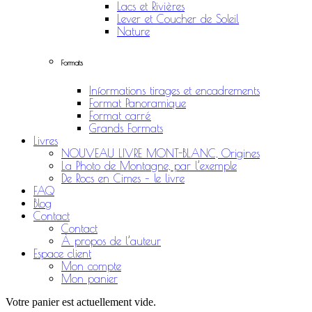
Lacs et Rivières
Lever et Coucher de Soleil
Nature
Formats
Informations tirages et encadrements
Format Panoramique
Format carré
Grands Formats
Livres
NOUVEAU LIVRE MONT-BLANC, Origines
La Photo de Montagne, par l’exemple
De Rocs en Cimes – le livre
FAQ
Blog
Contact
Contact
À propos de l’auteur
Espace client
Mon compte
Mon panier
Votre panier est actuellement vide.