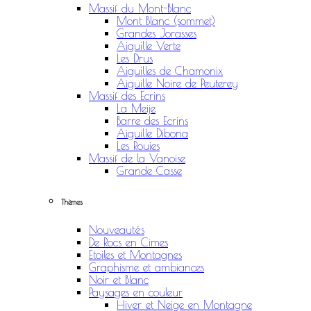
Massif du Mont-Blanc
Mont Blanc (sommet)
Grandes Jorasses
Aiguille Verte
Les Drus
Aiguilles de Chamonix
Aiguille Noire de Peuterey
Massif des Ecrins
La Meije
Barre des Ecrins
Aiguille Dibona
Les Rouies
Massif de la Vanoise
Grande Casse
Thèmes
Nouveautés
De Rocs en Cimes
Etoiles et Montagnes
Graphisme et ambiances
Noir et Blanc
Paysages en couleur
Hiver et Neige en Montagne