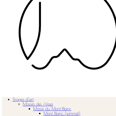
Tirages d’art
Massifs des Alpes
Massif du Mont-Blanc
Mont Blanc (sommet)