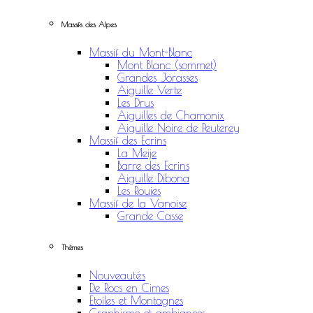
Massifs des Alpes
Massif du Mont-Blanc
Mont Blanc (sommet)
Grandes Jorasses
Aiguille Verte
Les Drus
Aiguilles de Chamonix
Aiguille Noire de Peuterey
Massif des Ecrins
La Meije
Barre des Ecrins
Aiguille Dibona
Les Rouies
Massif de la Vanoise
Grande Casse
Thèmes
Nouveautés
De Rocs en Cimes
Etoiles et Montagnes