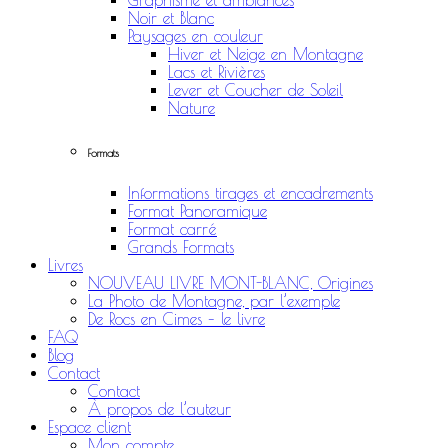
Graphisme et ambiances
Noir et Blanc
Paysages en couleur
Hiver et Neige en Montagne
Lacs et Rivières
Lever et Coucher de Soleil
Nature
Formats
Informations tirages et encadrements
Format Panoramique
Format carré
Grands Formats
Livres
NOUVEAU LIVRE MONT-BLANC, Origines
La Photo de Montagne, par l’exemple
De Rocs en Cimes – le livre
FAQ
Blog
Contact
Contact
À propos de l’auteur
Espace client
Mon compte