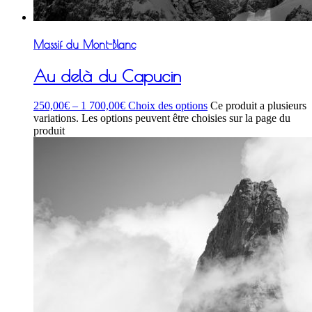
Massif du Mont-Blanc
Au delà du Capucin
250,00
€
–
1 700,00
€
Choix des options
Ce produit a plusieurs
variations. Les options peuvent être choisies sur la page du
produit