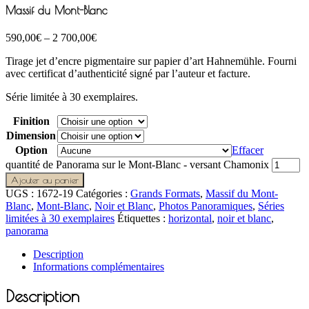
Massif du Mont-Blanc
590,00
€
–
2 700,00
€
Tirage jet d’encre pigmentaire sur papier d’art Hahnemühle. Fourni
avec certificat d’authenticité signé par l’auteur et facture.
Série limitée à 30 exemplaires.
Finition
Dimension
Option
Effacer
quantité de Panorama sur le Mont-Blanc - versant Chamonix
Ajouter au panier
UGS :
1672-19
Catégories :
Grands Formats
,
Massif du Mont-
Blanc
,
Mont-Blanc
,
Noir et Blanc
,
Photos Panoramiques
,
Séries
limitées à 30 exemplaires
Étiquettes :
horizontal
,
noir et blanc
,
panorama
Description
Informations complémentaires
Description