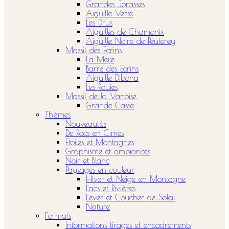
Grandes Jorasses
Aiguille Verte
Les Drus
Aiguilles de Chamonix
Aiguille Noire de Peuterey
Massif des Ecrins
La Meije
Barre des Ecrins
Aiguille Dibona
Les Rouies
Massif de la Vanoise
Grande Casse
Thèmes
Nouveautés
De Rocs en Cimes
Etoiles et Montagnes
Graphisme et ambiances
Noir et Blanc
Paysages en couleur
Hiver et Neige en Montagne
Lacs et Rivières
Lever et Coucher de Soleil
Nature
Formats
Informations tirages et encadrements