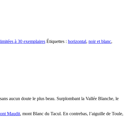
limitées à 30 exemplaires
Étiquettes :
horizontal
,
noir et blanc
,
ans aucun doute le plus beau. Surplombant la Vallée Blanche, le
ont Maudit
, mont Blanc du Tacul. En contrebas, l’aiguille de Toule,