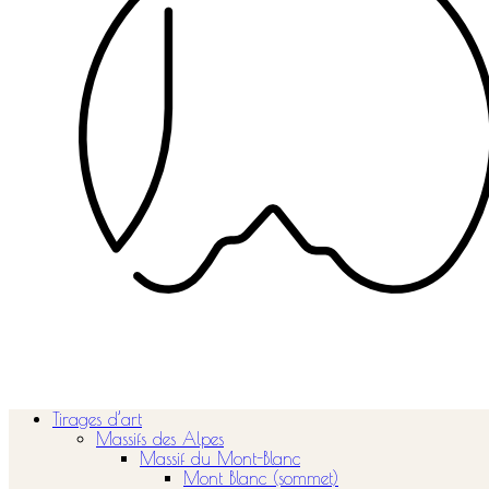
Tirages d’art
Massifs des Alpes
Massif du Mont-Blanc
Mont Blanc (sommet)