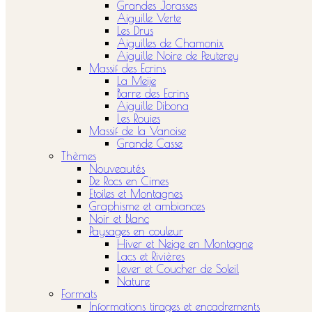
Grandes Jorasses
Aiguille Verte
Les Drus
Aiguilles de Chamonix
Aiguille Noire de Peuterey
Massif des Ecrins
La Meije
Barre des Ecrins
Aiguille Dibona
Les Rouies
Massif de la Vanoise
Grande Casse
Thèmes
Nouveautés
De Rocs en Cimes
Etoiles et Montagnes
Graphisme et ambiances
Noir et Blanc
Paysages en couleur
Hiver et Neige en Montagne
Lacs et Rivières
Lever et Coucher de Soleil
Nature
Formats
Informations tirages et encadrements