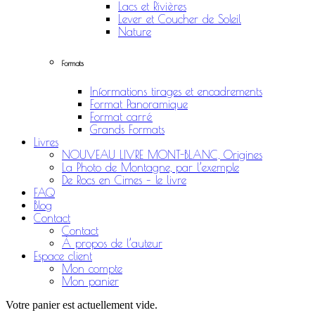
Lacs et Rivières
Lever et Coucher de Soleil
Nature
Formats
Informations tirages et encadrements
Format Panoramique
Format carré
Grands Formats
Livres
NOUVEAU LIVRE MONT-BLANC, Origines
La Photo de Montagne, par l’exemple
De Rocs en Cimes – le livre
FAQ
Blog
Contact
Contact
À propos de l’auteur
Espace client
Mon compte
Mon panier
Votre panier est actuellement vide.