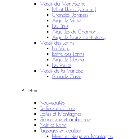
Massif du Mont-Blanc
Mont Blanc (sommet)
Grandes Jorasses
Aiguille Verte
Les Drus
Aiguilles de Chamonix
Aiguille Noire de Peuterey
Massif des Ecrins
La Meije
Barre des Ecrins
Aiguille Dibona
Les Rouies
Massif de la Vanoise
Grande Casse
Thèmes
Nouveautés
De Rocs en Cimes
Etoiles et Montagnes
Graphisme et ambiances
Noir et Blanc
Paysages en couleur
Hiver et Neige en Montagne