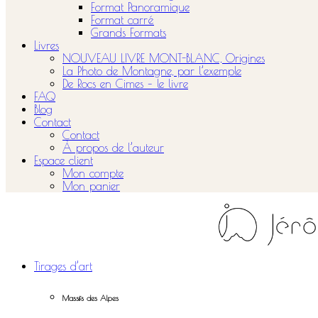
Format Panoramique
Format carré
Grands Formats
Livres
NOUVEAU LIVRE MONT-BLANC, Origines
La Photo de Montagne, par l’exemple
De Rocs en Cimes – le livre
FAQ
Blog
Contact
Contact
À propos de l’auteur
Espace client
Mon compte
Mon panier
Tirages d’art
Massifs des Alpes