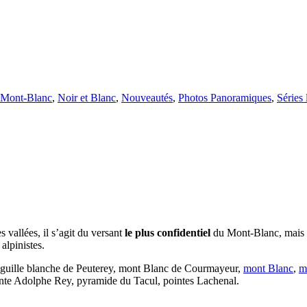
Mont-Blanc
,
Noir et Blanc
,
Nouveautés
,
Photos Panoramiques
,
Séries 
es vallées, il s’agit du versant
le plus confidentiel
du Mont-Blanc, mais s
alpinistes.
’aiguille blanche de Peuterey, mont Blanc de Courmayeur,
mont Blanc
,
m
inte Adolphe Rey, pyramide du Tacul, pointes Lachenal.