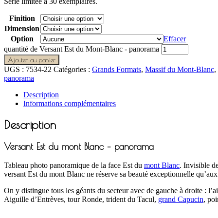
Série limitée à 30 exemplaires.
Finition
Dimension
Option
Effacer
quantité de Versant Est du Mont-Blanc - panorama
Ajouter au panier
UGS :
7534-22
Catégories :
Grands Formats
,
Massif du Mont-Blanc
,
panorama
Description
Informations complémentaires
Description
Versant Est du mont Blanc – panorama
Tableau photo panoramique de la face Est du
mont Blanc
. Invisible d
versant Est du mont Blanc ne réserve sa beauté exceptionnelle qu’aux 
On y distingue tous les géants du secteur avec de gauche à droite : l
Aiguille d’Entrèves, tour Ronde, trident du Tacul,
grand Capucin
, po