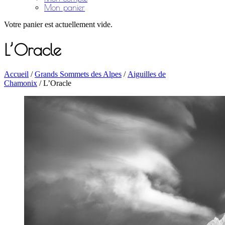
Mon panier
Votre panier est actuellement vide.
L’Oracle
Accueil
/
Grands Sommets des Alpes
/
Aiguilles de
Chamonix
/ L’Oracle