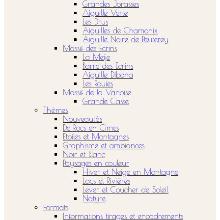
Grandes Jorasses
Aiguille Verte
Les Drus
Aiguilles de Chamonix
Aiguille Noire de Peuterey
Massif des Ecrins
La Meije
Barre des Ecrins
Aiguille Dibona
Les Rouies
Massif de la Vanoise
Grande Casse
Thèmes
Nouveautés
De Rocs en Cimes
Etoiles et Montagnes
Graphisme et ambiances
Noir et Blanc
Paysages en couleur
Hiver et Neige en Montagne
Lacs et Rivières
Lever et Coucher de Soleil
Nature
Formats
Informations tirages et encadrements