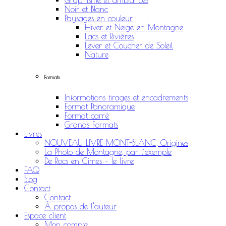
Graphisme et ambiances
Noir et Blanc
Paysages en couleur
Hiver et Neige en Montagne
Lacs et Rivières
Lever et Coucher de Soleil
Nature
Formats
Informations tirages et encadrements
Format Panoramique
Format carré
Grands Formats
Livres
NOUVEAU LIVRE MONT-BLANC, Origines
La Photo de Montagne, par l’exemple
De Rocs en Cimes – le livre
FAQ
Blog
Contact
Contact
À propos de l’auteur
Espace client
Mon compte