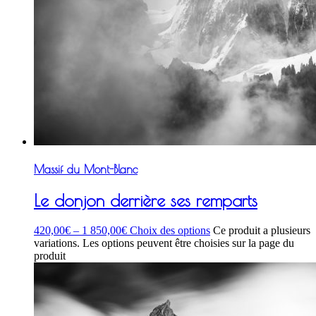
Massif du Mont-Blanc
Le donjon derrière ses remparts
420,00
€
–
1 850,00
€
Choix des options
Ce produit a plusieurs
variations. Les options peuvent être choisies sur la page du
produit