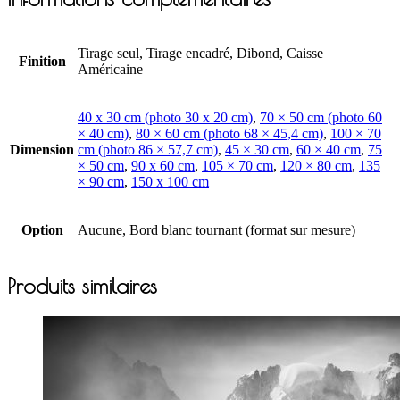
Tirage seul, Tirage encadré, Dibond, Caisse
Finition
Américaine
40 x 30 cm (photo 30 x 20 cm)
,
70 × 50 cm (photo 60
× 40 cm)
,
80 × 60 cm (photo 68 × 45,4 cm)
,
100 × 70
Dimension
cm (photo 86 × 57,7 cm)
,
45 × 30 cm
,
60 × 40 cm
,
75
× 50 cm
,
90 x 60 cm
,
105 × 70 cm
,
120 × 80 cm
,
135
× 90 cm
,
150 x 100 cm
Option
Aucune, Bord blanc tournant (format sur mesure)
Produits similaires