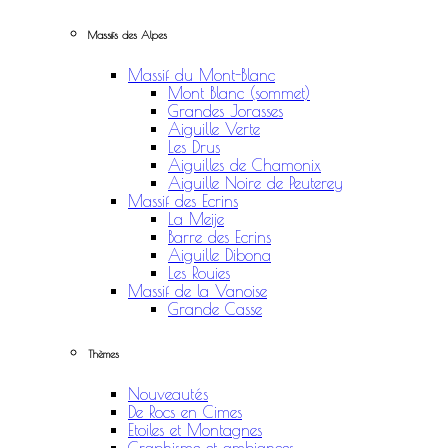
Massifs des Alpes
Massif du Mont-Blanc
Mont Blanc (sommet)
Grandes Jorasses
Aiguille Verte
Les Drus
Aiguilles de Chamonix
Aiguille Noire de Peuterey
Massif des Ecrins
La Meije
Barre des Ecrins
Aiguille Dibona
Les Rouies
Massif de la Vanoise
Grande Casse
Thèmes
Nouveautés
De Rocs en Cimes
Etoiles et Montagnes