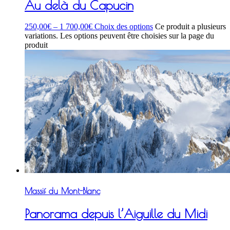
Au delà du Capucin
250,00
€
–
1 700,00
€
Choix des options
Ce produit a plusieurs
variations. Les options peuvent être choisies sur la page du
produit
Massif du Mont-Blanc
Panorama depuis l’Aiguille du Midi