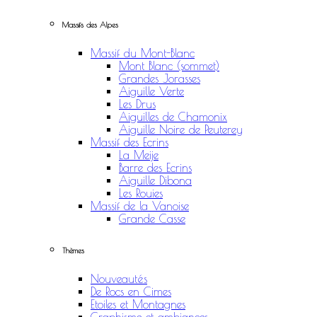
Massifs des Alpes
Massif du Mont-Blanc
Mont Blanc (sommet)
Grandes Jorasses
Aiguille Verte
Les Drus
Aiguilles de Chamonix
Aiguille Noire de Peuterey
Massif des Ecrins
La Meije
Barre des Ecrins
Aiguille Dibona
Les Rouies
Massif de la Vanoise
Grande Casse
Thèmes
Nouveautés
De Rocs en Cimes
Etoiles et Montagnes