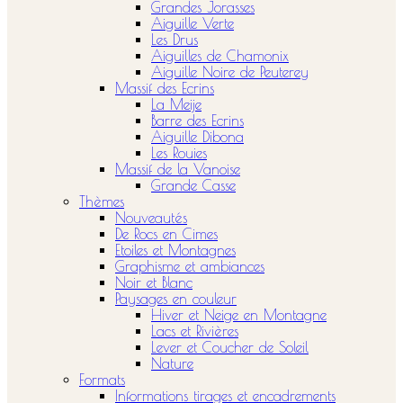
Grandes Jorasses
Aiguille Verte
Les Drus
Aiguilles de Chamonix
Aiguille Noire de Peuterey
Massif des Ecrins
La Meije
Barre des Ecrins
Aiguille Dibona
Les Rouies
Massif de la Vanoise
Grande Casse
Thèmes
Nouveautés
De Rocs en Cimes
Etoiles et Montagnes
Graphisme et ambiances
Noir et Blanc
Paysages en couleur
Hiver et Neige en Montagne
Lacs et Rivières
Lever et Coucher de Soleil
Nature
Formats
Informations tirages et encadrements