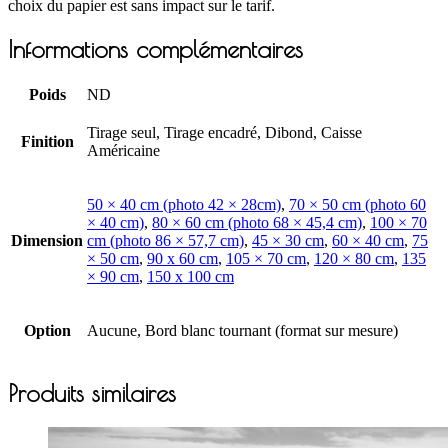
choix du papier est sans impact sur le tarif.
Informations complémentaires
Poids
ND
Tirage seul, Tirage encadré, Dibond, Caisse
Finition
Américaine
50 × 40 cm (photo 42 × 28cm)
,
70 × 50 cm (photo 60
× 40 cm)
,
80 × 60 cm (photo 68 × 45,4 cm)
,
100 × 70
Dimension
cm (photo 86 × 57,7 cm)
,
45 × 30 cm
,
60 × 40 cm
,
75
× 50 cm
,
90 x 60 cm
,
105 × 70 cm
,
120 × 80 cm
,
135
× 90 cm
,
150 x 100 cm
Option
Aucune, Bord blanc tournant (format sur mesure)
Produits similaires