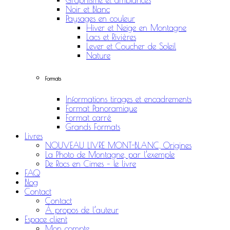
Graphisme et ambiances
Noir et Blanc
Paysages en couleur
Hiver et Neige en Montagne
Lacs et Rivières
Lever et Coucher de Soleil
Nature
Formats
Informations tirages et encadrements
Format Panoramique
Format carré
Grands Formats
Livres
NOUVEAU LIVRE MONT-BLANC, Origines
La Photo de Montagne, par l’exemple
De Rocs en Cimes – le livre
FAQ
Blog
Contact
Contact
À propos de l’auteur
Espace client
Mon compte