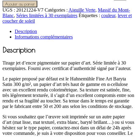
Ajouter au panier
UGS :
20121224-V7
Catégories :
Aiguille Verte
,
Massif du Mont-
Blanc
,
Séries limitées à 30 exemplaires
Étiquettes :
couleur
,
lever et
coucher de soleil
Description
Informations complémentaires
Description
Tirage jet d’encre pigmentaire sur papier d’art. Série limitée à 30
exemplaires. Fourni avec certificat d’authenticité signé par l’auteur.
Le papier proposé par défaut est le Hahnemühle Fine Art Baryta
Satin 300 g/m², un papier d’art très haut de gamme en α-cellulose
avec un excellent rendu colorimétrique. Sa texture est satinée, fine,
très légèrement texturée, il s’agit d’un excellent compromis entre son
rendu et sa fragilité au toucher. Sa tenue dans le temps est garantie
par le fabricant entre 50 et 200 ans selon les conditions de stockage.
Si vous souhaitez que l’œuvre soit imprimée sur un autre papier
d’art (mat lisse, mat texturé, extra blanc, baryté brillant…) ou si vous
hésitez sur le type papier, contactez-moi dans un délai de 24h après
votre commande, je suis à votre disposition pour vous conseiller. Le