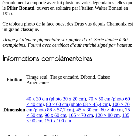
écroulement a emporté avec lui plusieurs voies légendaires telles que
le
Pilier Bonatti
, ouvert en solitaire par l’italien Walter Bonatti en
1955.
Ce tableau photo de la face ouest des Drus vus depuis Chamonix est
un grand classique.
Tirage jet d’encre pigmentaire sur papier d’art. Série limitée à 30
exemplaires. Fourni avec certificat d’authenticité signé par l’auteur.
Informations complémentaires
Tirage seul, Tirage encadré, Dibond, Caisse
Finition
Américaine
40 x 30 cm (photo 30 x 20 cm)
,
70 × 50 cm (photo 60
× 40 cm)
,
80 × 60 cm (photo 68 × 45,4 cm)
,
100 × 70
Dimension
cm (photo 86 × 57,7 cm)
,
45 × 30 cm
,
60 × 40 cm
,
75
× 50 cm
,
90 x 60 cm
,
105 × 70 cm
,
120 × 80 cm
,
135
× 90 cm
,
150 x 100 cm