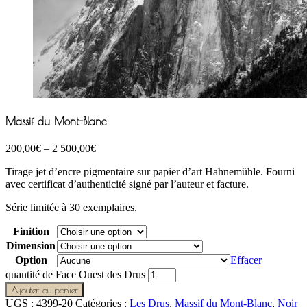
Massif du Mont-Blanc
200,00
€
–
2 500,00
€
Tirage jet d’encre pigmentaire sur papier d’art Hahnemühle. Fourni
avec certificat d’authenticité signé par l’auteur et facture.
Série limitée à 30 exemplaires.
Finition
Dimension
Option
Effacer
quantité de Face Ouest des Drus
Ajouter au panier
UGS :
4399-20
Catégories :
Les Drus
,
Massif du Mont-Blanc
,
Noir