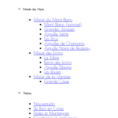
Massifs des Alpes
Massif du Mont-Blanc
Mont Blanc (sommet)
Grandes Jorasses
Aiguille Verte
Les Drus
Aiguilles de Chamonix
Aiguille Noire de Peuterey
Massif des Ecrins
La Meije
Barre des Ecrins
Aiguille Dibona
Les Rouies
Massif de la Vanoise
Grande Casse
Thèmes
Nouveautés
De Rocs en Cimes
Etoiles et Montagnes