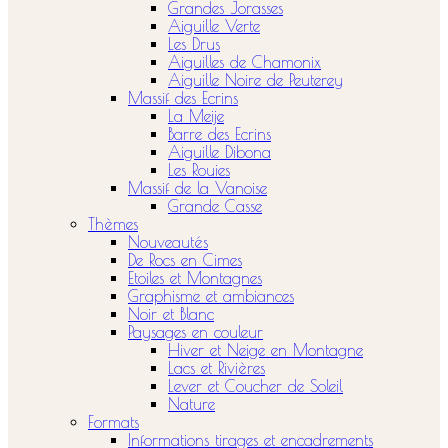
Grandes Jorasses
Aiguille Verte
Les Drus
Aiguilles de Chamonix
Aiguille Noire de Peuterey
Massif des Ecrins
La Meije
Barre des Ecrins
Aiguille Dibona
Les Rouies
Massif de la Vanoise
Grande Casse
Thèmes
Nouveautés
De Rocs en Cimes
Etoiles et Montagnes
Graphisme et ambiances
Noir et Blanc
Paysages en couleur
Hiver et Neige en Montagne
Lacs et Rivières
Lever et Coucher de Soleil
Nature
Formats
Informations tirages et encadrements