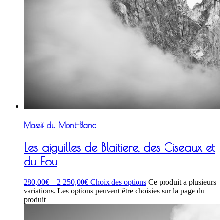
Massif du Mont-Blanc
Les aiguilles de Blaitiere, des Ciseaux et
du Fou
280,00
€
–
2 250,00
€
Choix des options
Ce produit a plusieurs
variations. Les options peuvent être choisies sur la page du
produit