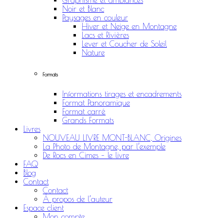
Graphisme et ambiances
Noir et Blanc
Paysages en couleur
Hiver et Neige en Montagne
Lacs et Rivières
Lever et Coucher de Soleil
Nature
Formats
Informations tirages et encadrements
Format Panoramique
Format carré
Grands Formats
Livres
NOUVEAU LIVRE MONT-BLANC, Origines
La Photo de Montagne, par l’exemple
De Rocs en Cimes – le livre
FAQ
Blog
Contact
Contact
À propos de l’auteur
Espace client
Mon compte