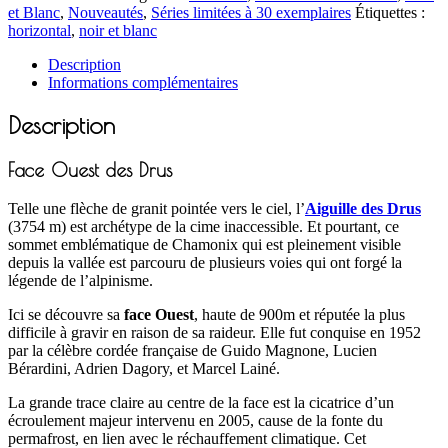
et Blanc
,
Nouveautés
,
Séries limitées à 30 exemplaires
Étiquettes :
horizontal
,
noir et blanc
Description
Informations complémentaires
Description
Face Ouest des Drus
Telle une flèche de granit pointée vers le ciel, l’
Aiguille des Drus
(3754 m) est archétype de la cime inaccessible. Et pourtant, ce
sommet emblématique de Chamonix qui est pleinement visible
depuis la vallée est parcouru de plusieurs voies qui ont forgé la
légende de l’alpinisme.
Ici se découvre sa
face Ouest
, haute de 900m et réputée la plus
difficile à gravir en raison de sa raideur. Elle fut conquise en 1952
par la célèbre cordée française de Guido Magnone, Lucien
Bérardini, Adrien Dagory, et Marcel Lainé.
La grande trace claire au centre de la face est la cicatrice d’un
écroulement majeur intervenu en 2005, cause de la fonte du
permafrost, en lien avec le réchauffement climatique. Cet