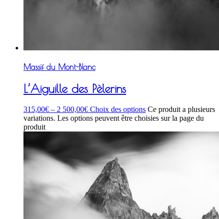
Massif du Mont-Blanc
L’Aiguille des Pèlerins
315,00
€
–
2 500,00
€
Choix des options
Ce produit a plusieurs
variations. Les options peuvent être choisies sur la page du
produit