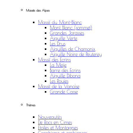
Massifs des Alpes
Massif du Mont-Blanc
Mont Blanc (sommet)
Grandes Jorasses
Aiguille Verte
Les Drus
Aiguilles de Chamonix
Aiguille Noire de Peuterey
Massif des Ecrins
La Meije
Barre des Ecrins
Aiguille Dibona
Les Rouies
Massif de la Vanoise
Grande Casse
Thèmes
Nouveautés
De Rocs en Cimes
Etoiles et Montagnes