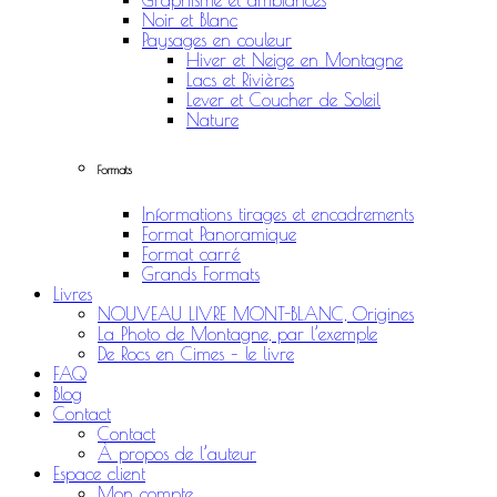
Graphisme et ambiances
Noir et Blanc
Paysages en couleur
Hiver et Neige en Montagne
Lacs et Rivières
Lever et Coucher de Soleil
Nature
Formats
Informations tirages et encadrements
Format Panoramique
Format carré
Grands Formats
Livres
NOUVEAU LIVRE MONT-BLANC, Origines
La Photo de Montagne, par l’exemple
De Rocs en Cimes – le livre
FAQ
Blog
Contact
Contact
À propos de l’auteur
Espace client
Mon compte