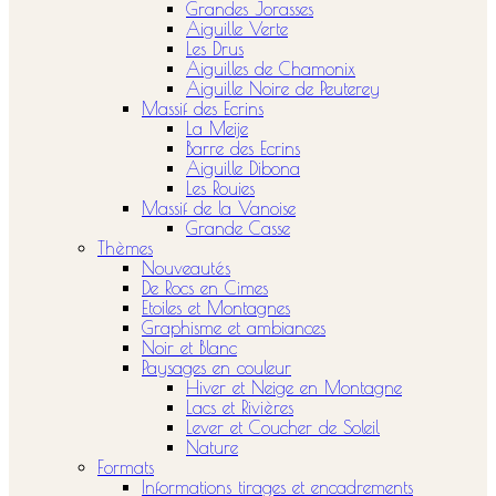
Grandes Jorasses
Aiguille Verte
Les Drus
Aiguilles de Chamonix
Aiguille Noire de Peuterey
Massif des Ecrins
La Meije
Barre des Ecrins
Aiguille Dibona
Les Rouies
Massif de la Vanoise
Grande Casse
Thèmes
Nouveautés
De Rocs en Cimes
Etoiles et Montagnes
Graphisme et ambiances
Noir et Blanc
Paysages en couleur
Hiver et Neige en Montagne
Lacs et Rivières
Lever et Coucher de Soleil
Nature
Formats
Informations tirages et encadrements