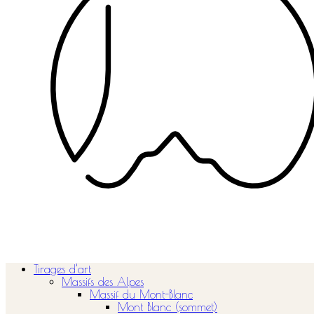
Tirages d’art
Massifs des Alpes
Massif du Mont-Blanc
Mont Blanc (sommet)