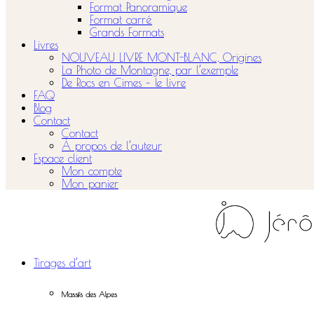
Format Panoramique
Format carré
Grands Formats
Livres
NOUVEAU LIVRE MONT-BLANC, Origines
La Photo de Montagne, par l’exemple
De Rocs en Cimes – le livre
FAQ
Blog
Contact
Contact
À propos de l’auteur
Espace client
Mon compte
Mon panier
Tirages d’art
Massifs des Alpes