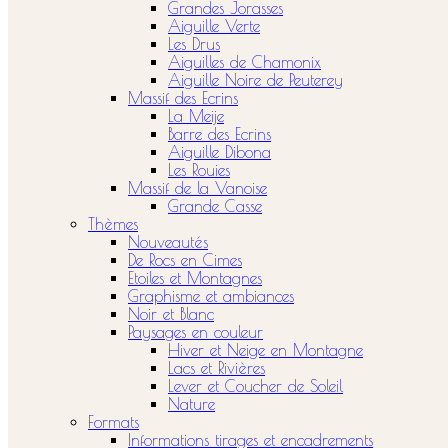
Grandes Jorasses
Aiguille Verte
Les Drus
Aiguilles de Chamonix
Aiguille Noire de Peuterey
Massif des Ecrins
La Meije
Barre des Ecrins
Aiguille Dibona
Les Rouies
Massif de la Vanoise
Grande Casse
Thèmes
Nouveautés
De Rocs en Cimes
Etoiles et Montagnes
Graphisme et ambiances
Noir et Blanc
Paysages en couleur
Hiver et Neige en Montagne
Lacs et Rivières
Lever et Coucher de Soleil
Nature
Formats
Informations tirages et encadrements