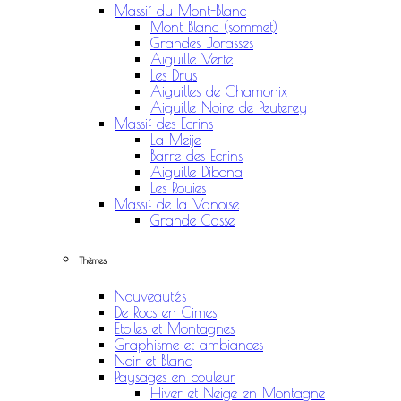
Massif du Mont-Blanc
Mont Blanc (sommet)
Grandes Jorasses
Aiguille Verte
Les Drus
Aiguilles de Chamonix
Aiguille Noire de Peuterey
Massif des Ecrins
La Meije
Barre des Ecrins
Aiguille Dibona
Les Rouies
Massif de la Vanoise
Grande Casse
Thèmes
Nouveautés
De Rocs en Cimes
Etoiles et Montagnes
Graphisme et ambiances
Noir et Blanc
Paysages en couleur
Hiver et Neige en Montagne