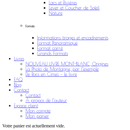
Lacs et Rivières
Lever et Coucher de Soleil
Nature
Formats
Informations tirages et encadrements
Format Panoramique
Format carré
Grands Formats
Livres
NOUVEAU LIVRE MONT-BLANC, Origines
La Photo de Montagne, par l’exemple
De Rocs en Cimes – le livre
FAQ
Blog
Contact
Contact
À propos de l’auteur
Espace client
Mon compte
Mon panier
Votre panier est actuellement vide.