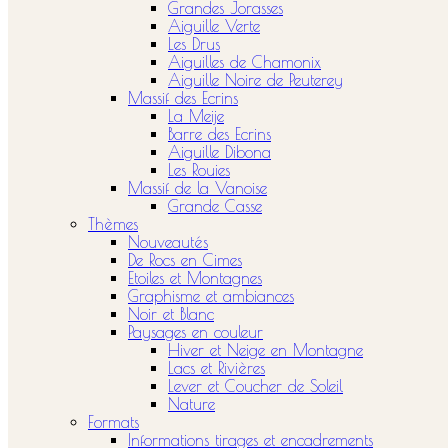
Grandes Jorasses
Aiguille Verte
Les Drus
Aiguilles de Chamonix
Aiguille Noire de Peuterey
Massif des Ecrins
La Meije
Barre des Ecrins
Aiguille Dibona
Les Rouies
Massif de la Vanoise
Grande Casse
Thèmes
Nouveautés
De Rocs en Cimes
Etoiles et Montagnes
Graphisme et ambiances
Noir et Blanc
Paysages en couleur
Hiver et Neige en Montagne
Lacs et Rivières
Lever et Coucher de Soleil
Nature
Formats
Informations tirages et encadrements