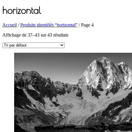
horizontal
Accueil
/
Produits identifiés “horizontal”
/ Page 4
Affichage de 37–43 sur 43 résultats