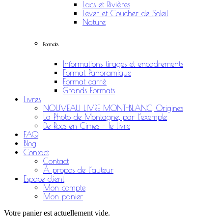
Lacs et Rivières
Lever et Coucher de Soleil
Nature
Formats
Informations tirages et encadrements
Format Panoramique
Format carré
Grands Formats
Livres
NOUVEAU LIVRE MONT-BLANC, Origines
La Photo de Montagne, par l’exemple
De Rocs en Cimes – le livre
FAQ
Blog
Contact
Contact
À propos de l’auteur
Espace client
Mon compte
Mon panier
Votre panier est actuellement vide.