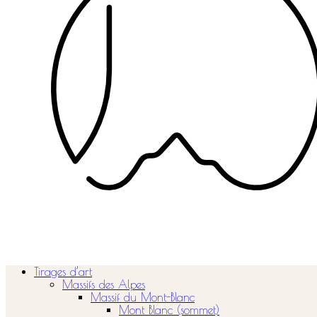
Tirages d’art
Massifs des Alpes
Massif du Mont-Blanc
Mont Blanc (sommet)