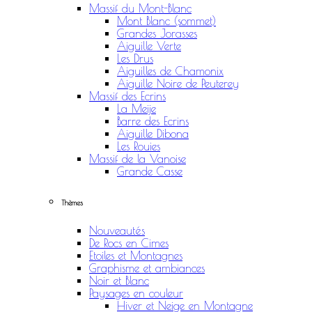
Massif du Mont-Blanc
Mont Blanc (sommet)
Grandes Jorasses
Aiguille Verte
Les Drus
Aiguilles de Chamonix
Aiguille Noire de Peuterey
Massif des Ecrins
La Meije
Barre des Ecrins
Aiguille Dibona
Les Rouies
Massif de la Vanoise
Grande Casse
Thèmes
Nouveautés
De Rocs en Cimes
Etoiles et Montagnes
Graphisme et ambiances
Noir et Blanc
Paysages en couleur
Hiver et Neige en Montagne