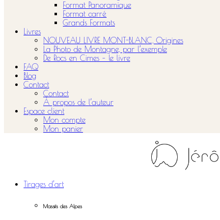
Format Panoramique
Format carré
Grands Formats
Livres
NOUVEAU LIVRE MONT-BLANC, Origines
La Photo de Montagne, par l’exemple
De Rocs en Cimes – le livre
FAQ
Blog
Contact
Contact
À propos de l’auteur
Espace client
Mon compte
Mon panier
Tirages d’art
Massifs des Alpes