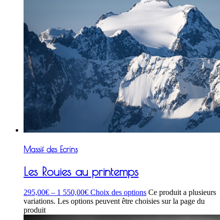
Massif des Ecrins
Les Rouies au printemps
295,00
€
–
1 550,00
€
Choix des options
Ce produit a plusieurs
variations. Les options peuvent être choisies sur la page du
produit