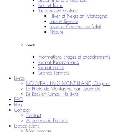
Graphisme et ambiances
Noir et Blanc
Paysages en couleur
Hiver et Neige en Montagne
Lacs et Rivières
Lever et Coucher de Soleil
Nature
Formats
Informations tirages et encadrements
Format Panoramique
Format carré
Grands Formats
Livres
NOUVEAU LIVRE MONT-BLANC, Origines
La Photo de Montagne, par l’exemple
De Rocs en Cimes – le livre
FAQ
Blog
Contact
Contact
À propos de l’auteur
Espace client
Mon compte