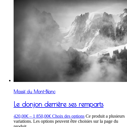
Massif du Mont-Blanc
Le donjon derrière ses remparts
420,00
€
–
1 850,00
€
Choix des options
Ce produit a plusieurs
variations. Les options peuvent être choisies sur la page du
produit