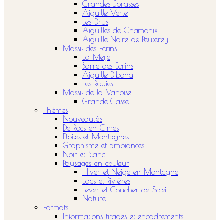
Grandes Jorasses
Aiguille Verte
Les Drus
Aiguilles de Chamonix
Aiguille Noire de Peuterey
Massif des Ecrins
La Meije
Barre des Ecrins
Aiguille Dibona
Les Rouies
Massif de la Vanoise
Grande Casse
Thèmes
Nouveautés
De Rocs en Cimes
Etoiles et Montagnes
Graphisme et ambiances
Noir et Blanc
Paysages en couleur
Hiver et Neige en Montagne
Lacs et Rivières
Lever et Coucher de Soleil
Nature
Formats
Informations tirages et encadrements