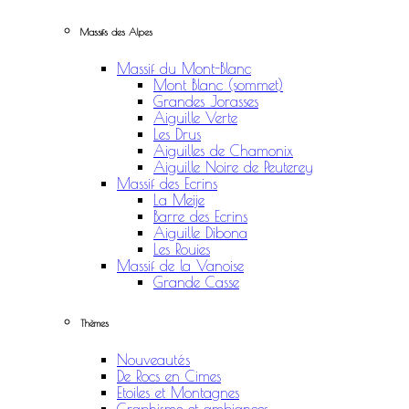
Massifs des Alpes
Massif du Mont-Blanc
Mont Blanc (sommet)
Grandes Jorasses
Aiguille Verte
Les Drus
Aiguilles de Chamonix
Aiguille Noire de Peuterey
Massif des Ecrins
La Meije
Barre des Ecrins
Aiguille Dibona
Les Rouies
Massif de la Vanoise
Grande Casse
Thèmes
Nouveautés
De Rocs en Cimes
Etoiles et Montagnes