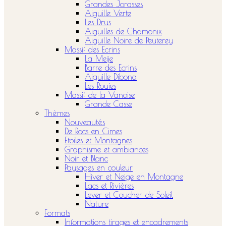
Grandes Jorasses
Aiguille Verte
Les Drus
Aiguilles de Chamonix
Aiguille Noire de Peuterey
Massif des Ecrins
La Meije
Barre des Ecrins
Aiguille Dibona
Les Rouies
Massif de la Vanoise
Grande Casse
Thèmes
Nouveautés
De Rocs en Cimes
Etoiles et Montagnes
Graphisme et ambiances
Noir et Blanc
Paysages en couleur
Hiver et Neige en Montagne
Lacs et Rivières
Lever et Coucher de Soleil
Nature
Formats
Informations tirages et encadrements