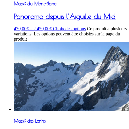
Massif du Mont-Blanc
Panorama depuis l’Aiguille du Midi
430,00
€
–
2 450,00
€
Choix des options
Ce produit a plusieurs
variations. Les options peuvent être choisies sur la page du
produit
Massif des Ecrins