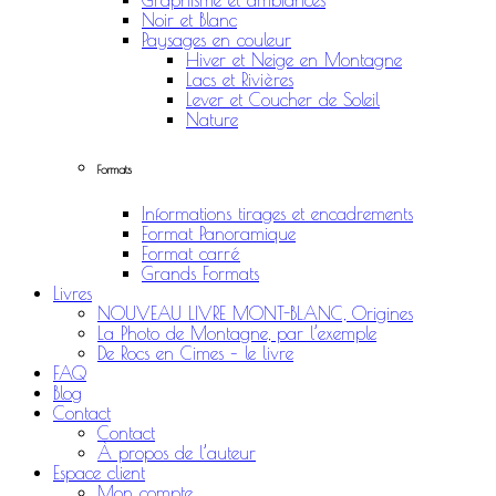
Graphisme et ambiances
Noir et Blanc
Paysages en couleur
Hiver et Neige en Montagne
Lacs et Rivières
Lever et Coucher de Soleil
Nature
Formats
Informations tirages et encadrements
Format Panoramique
Format carré
Grands Formats
Livres
NOUVEAU LIVRE MONT-BLANC, Origines
La Photo de Montagne, par l’exemple
De Rocs en Cimes – le livre
FAQ
Blog
Contact
Contact
À propos de l’auteur
Espace client
Mon compte