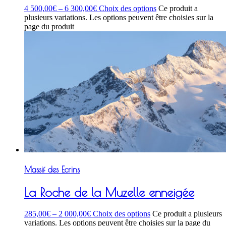
4 500,00
€
–
6 300,00
€
Choix des options
Ce produit a
plusieurs variations. Les options peuvent être choisies sur la
page du produit
Massif des Ecrins
La Roche de la Muzelle enneigée
285,00
€
–
2 000,00
€
Choix des options
Ce produit a plusieurs
variations. Les options peuvent être choisies sur la page du