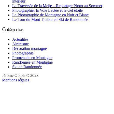
intérieur
La Traversée de la Meije – Reportage Photo au Sommet
Photographier la Voie Lactée et le ciel étoilé
La Photographie de Montagne en Noir et Blanc
Le Tour du Mont Thabor en Ski de Randonnée
Catégories
Actualités
Alpinisme
Décoration montagne
Photographie
Promenade en Montagne
Randonnée en Montagne
Ski de Randonnée
Jérôme Obiols © 2023
Mentions légales