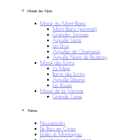
Massifs des Alpes
Massif du Mont-Blanc
Mont Blanc (sommet)
Grandes Jorasses
Aiguille Verte
Les Drus
Aiguilles de Chamonix
Aiguille Noire de Peuterey
Massif des Ecrins
La Meije
Barre des Ecrins
Aiguille Dibona
Les Rouies
Massif de la Vanoise
Grande Casse
Thèmes
Nouveautés
De Rocs en Cimes
Etoiles et Montagnes