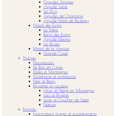
Grandes Jorasses
Aiguille Verte
Les Drus
Aiguilles de Chamonix
Aiguille Noire de Peuterey
Massif des Ecrins
La Meije
Barre des Ecrins
Aiguille Dibona
Les Rouies
Massif de la Vanoise
Grande Casse
Thèmes
Nouveautés
De Rocs en Cimes
Etoiles et Montagnes
Graphisme et ambiances
Noir et Blanc
Paysages en couleur
Hiver et Neige en Montagne
Lacs et Rivières
Lever et Coucher de Soleil
Nature
Formats
Informations tirages et encadrements