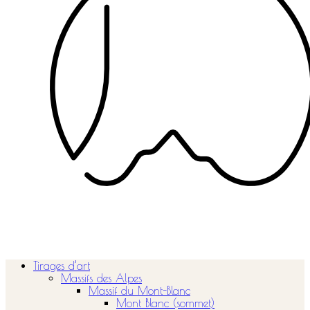
Tirages d’art
Massifs des Alpes
Massif du Mont-Blanc
Mont Blanc (sommet)