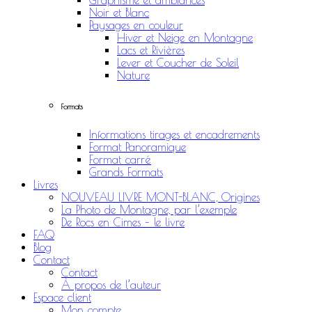
Graphisme et ambiances
Noir et Blanc
Paysages en couleur
Hiver et Neige en Montagne
Lacs et Rivières
Lever et Coucher de Soleil
Nature
Formats
Informations tirages et encadrements
Format Panoramique
Format carré
Grands Formats
Livres
NOUVEAU LIVRE MONT-BLANC, Origines
La Photo de Montagne, par l’exemple
De Rocs en Cimes – le livre
FAQ
Blog
Contact
Contact
À propos de l’auteur
Espace client
Mon compte