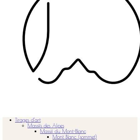
Tirages d’art
Massifs des Alpes
Massif du Mont-Blanc
Mont Blanc (sommet)