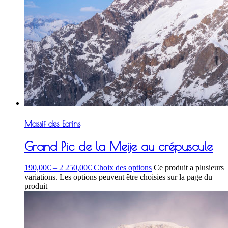
Massif des Ecrins
Grand Pic de la Meije au crépuscule
190,00
€
–
2 250,00
€
Choix des options
Ce produit a plusieurs
variations. Les options peuvent être choisies sur la page du
produit