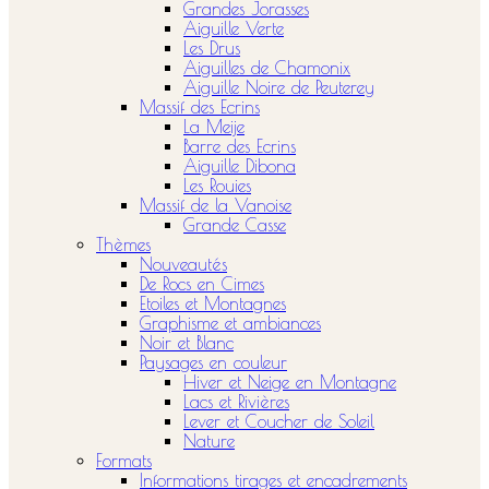
Grandes Jorasses
Aiguille Verte
Les Drus
Aiguilles de Chamonix
Aiguille Noire de Peuterey
Massif des Ecrins
La Meije
Barre des Ecrins
Aiguille Dibona
Les Rouies
Massif de la Vanoise
Grande Casse
Thèmes
Nouveautés
De Rocs en Cimes
Etoiles et Montagnes
Graphisme et ambiances
Noir et Blanc
Paysages en couleur
Hiver et Neige en Montagne
Lacs et Rivières
Lever et Coucher de Soleil
Nature
Formats
Informations tirages et encadrements