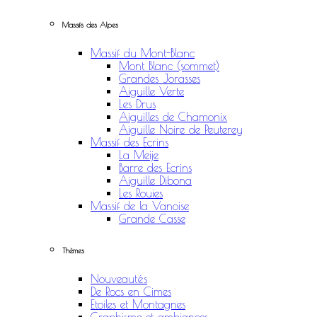
Massifs des Alpes
Massif du Mont-Blanc
Mont Blanc (sommet)
Grandes Jorasses
Aiguille Verte
Les Drus
Aiguilles de Chamonix
Aiguille Noire de Peuterey
Massif des Ecrins
La Meije
Barre des Ecrins
Aiguille Dibona
Les Rouies
Massif de la Vanoise
Grande Casse
Thèmes
Nouveautés
De Rocs en Cimes
Etoiles et Montagnes