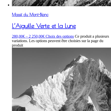
Massif du Mont-Blanc
L’Aiguille Verte et la Lune
280,00
€
–
2 250,00
€
Choix des options
Ce produit a plusieurs
variations. Les options peuvent être choisies sur la page du
produit