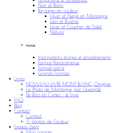
Graphisme et ambiances
Noir et Blanc
Paysages en couleur
Hiver et Neige en Montagne
Lacs et Rivières
Lever et Coucher de Soleil
Nature
Formats
Informations tirages et encadrements
Format Panoramique
Format carré
Grands Formats
Livres
NOUVEAU LIVRE MONT-BLANC, Origines
La Photo de Montagne, par l’exemple
De Rocs en Cimes – le livre
FAQ
Blog
Contact
Contact
À propos de l’auteur
Espace client
Mon compte