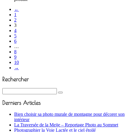
←
1
2
3
4
5
6
…
8
9
10
→
Rechercher
Derniers Articles
Bien choisir sa photo murale de montagne pour décorer son
intérieur
La Traversée de la Meije – Reportage Photo au Sommet
Photographier la Voie Lactée et le ciel étoilé