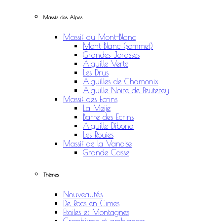
Massifs des Alpes
Massif du Mont-Blanc
Mont Blanc (sommet)
Grandes Jorasses
Aiguille Verte
Les Drus
Aiguilles de Chamonix
Aiguille Noire de Peuterey
Massif des Ecrins
La Meije
Barre des Ecrins
Aiguille Dibona
Les Rouies
Massif de la Vanoise
Grande Casse
Thèmes
Nouveautés
De Rocs en Cimes
Etoiles et Montagnes