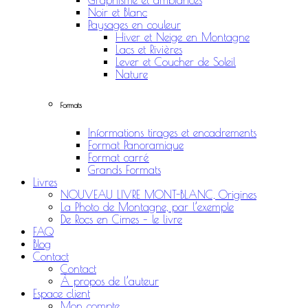
Graphisme et ambiances
Noir et Blanc
Paysages en couleur
Hiver et Neige en Montagne
Lacs et Rivières
Lever et Coucher de Soleil
Nature
Formats
Informations tirages et encadrements
Format Panoramique
Format carré
Grands Formats
Livres
NOUVEAU LIVRE MONT-BLANC, Origines
La Photo de Montagne, par l’exemple
De Rocs en Cimes – le livre
FAQ
Blog
Contact
Contact
À propos de l’auteur
Espace client
Mon compte