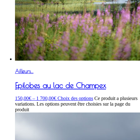
Ailleurs...
Epilobes au lac de Champex
150,00
€
–
1 700,00
€
Choix des options
Ce produit a plusieurs
variations. Les options peuvent être choisies sur la page du
produit