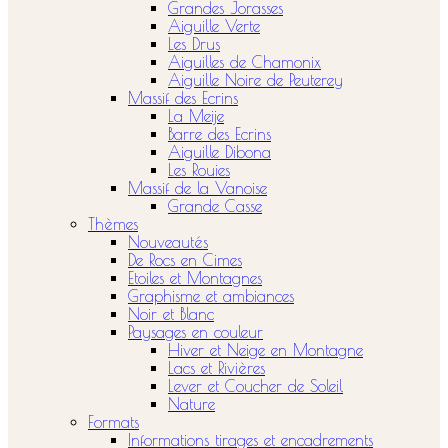
Grandes Jorasses
Aiguille Verte
Les Drus
Aiguilles de Chamonix
Aiguille Noire de Peuterey
Massif des Ecrins
La Meije
Barre des Ecrins
Aiguille Dibona
Les Rouies
Massif de la Vanoise
Grande Casse
Thèmes
Nouveautés
De Rocs en Cimes
Etoiles et Montagnes
Graphisme et ambiances
Noir et Blanc
Paysages en couleur
Hiver et Neige en Montagne
Lacs et Rivières
Lever et Coucher de Soleil
Nature
Formats
Informations tirages et encadrements