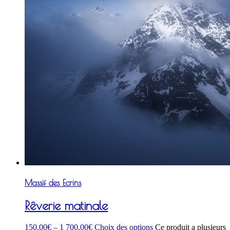
Massif des Ecrins
Rêverie matinale
150,00
€
–
1 700,00
€
Choix des options
Ce produit a plusieurs