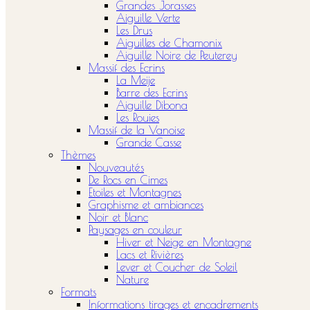
Grandes Jorasses
Aiguille Verte
Les Drus
Aiguilles de Chamonix
Aiguille Noire de Peuterey
Massif des Ecrins
La Meije
Barre des Ecrins
Aiguille Dibona
Les Rouies
Massif de la Vanoise
Grande Casse
Thèmes
Nouveautés
De Rocs en Cimes
Etoiles et Montagnes
Graphisme et ambiances
Noir et Blanc
Paysages en couleur
Hiver et Neige en Montagne
Lacs et Rivières
Lever et Coucher de Soleil
Nature
Formats
Informations tirages et encadrements