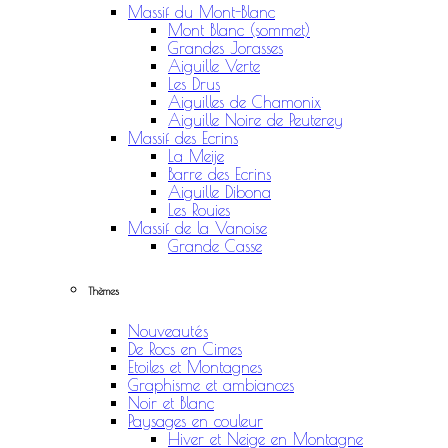
Massif du Mont-Blanc
Mont Blanc (sommet)
Grandes Jorasses
Aiguille Verte
Les Drus
Aiguilles de Chamonix
Aiguille Noire de Peuterey
Massif des Ecrins
La Meije
Barre des Ecrins
Aiguille Dibona
Les Rouies
Massif de la Vanoise
Grande Casse
Thèmes
Nouveautés
De Rocs en Cimes
Etoiles et Montagnes
Graphisme et ambiances
Noir et Blanc
Paysages en couleur
Hiver et Neige en Montagne