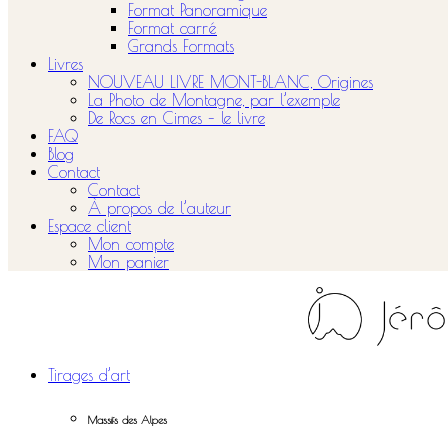
Format Panoramique
Format carré
Grands Formats
Livres
NOUVEAU LIVRE MONT-BLANC, Origines
La Photo de Montagne, par l’exemple
De Rocs en Cimes – le livre
FAQ
Blog
Contact
Contact
À propos de l’auteur
Espace client
Mon compte
Mon panier
Tirages d’art
Massifs des Alpes