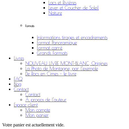
Lacs et Rivières
Lever et Coucher de Soleil
Nature
Formats
Informations tirages et encadrements
Format Panoramique
Format carré
Grands Formats
Livres
NOUVEAU LIVRE MONT-BLANC, Origines
La Photo de Montagne, par l’exemple
De Rocs en Cimes – le livre
FAQ
Blog
Contact
Contact
À propos de l’auteur
Espace client
Mon compte
Mon panier
Votre panier est actuellement vide.