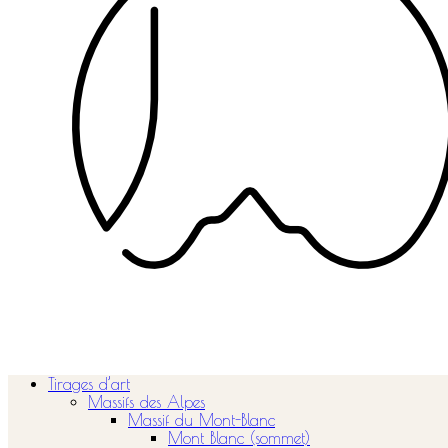
Tirages d’art
Massifs des Alpes
Massif du Mont-Blanc
Mont Blanc (sommet)