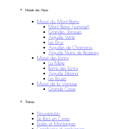
Massifs des Alpes
Massif du Mont-Blanc
Mont Blanc (sommet)
Grandes Jorasses
Aiguille Verte
Les Drus
Aiguilles de Chamonix
Aiguille Noire de Peuterey
Massif des Ecrins
La Meije
Barre des Ecrins
Aiguille Dibona
Les Rouies
Massif de la Vanoise
Grande Casse
Thèmes
Nouveautés
De Rocs en Cimes
Etoiles et Montagnes