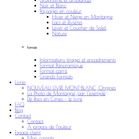
Graphisme et ambiances
Noir et Blanc
Paysages en couleur
Hiver et Neige en Montagne
Lacs et Rivières
Lever et Coucher de Soleil
Nature
Formats
Informations tirages et encadrements
Format Panoramique
Format carré
Grands Formats
Livres
NOUVEAU LIVRE MONT-BLANC, Origines
La Photo de Montagne, par l’exemple
De Rocs en Cimes – le livre
FAQ
Blog
Contact
Contact
À propos de l’auteur
Espace client
Mon compte