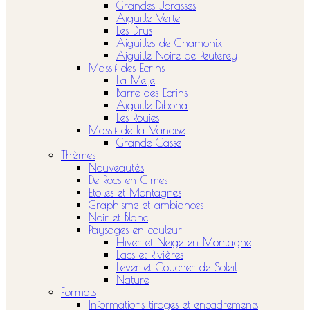
Grandes Jorasses
Aiguille Verte
Les Drus
Aiguilles de Chamonix
Aiguille Noire de Peuterey
Massif des Ecrins
La Meije
Barre des Ecrins
Aiguille Dibona
Les Rouies
Massif de la Vanoise
Grande Casse
Thèmes
Nouveautés
De Rocs en Cimes
Etoiles et Montagnes
Graphisme et ambiances
Noir et Blanc
Paysages en couleur
Hiver et Neige en Montagne
Lacs et Rivières
Lever et Coucher de Soleil
Nature
Formats
Informations tirages et encadrements