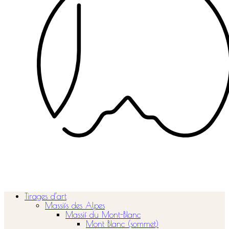
Tirages d’art
Massifs des Alpes
Massif du Mont-Blanc
Mont Blanc (sommet)