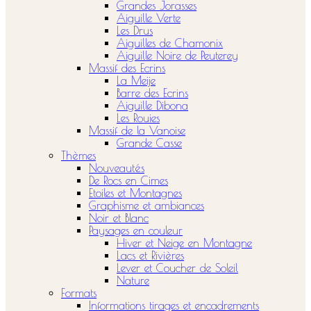
Grandes Jorasses
Aiguille Verte
Les Drus
Aiguilles de Chamonix
Aiguille Noire de Peuterey
Massif des Ecrins
La Meije
Barre des Ecrins
Aiguille Dibona
Les Rouies
Massif de la Vanoise
Grande Casse
Thèmes
Nouveautés
De Rocs en Cimes
Etoiles et Montagnes
Graphisme et ambiances
Noir et Blanc
Paysages en couleur
Hiver et Neige en Montagne
Lacs et Rivières
Lever et Coucher de Soleil
Nature
Formats
Informations tirages et encadrements