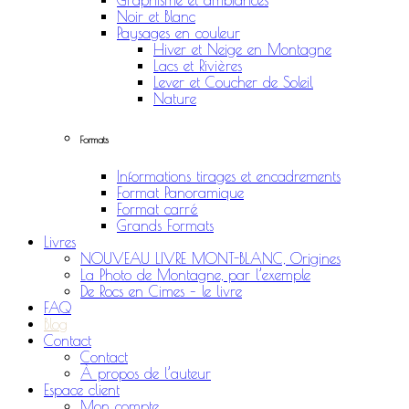
Graphisme et ambiances
Noir et Blanc
Paysages en couleur
Hiver et Neige en Montagne
Lacs et Rivières
Lever et Coucher de Soleil
Nature
Formats
Informations tirages et encadrements
Format Panoramique
Format carré
Grands Formats
Livres
NOUVEAU LIVRE MONT-BLANC, Origines
La Photo de Montagne, par l’exemple
De Rocs en Cimes – le livre
FAQ
Blog
Contact
Contact
À propos de l’auteur
Espace client
Mon compte