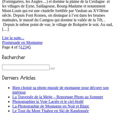
(Formiguères, les Angles…) et domine la plaine de la Cerdagne et
les villages de Eyne, Saillagouse, Bourg-Madame et notamment
Mont-Louis qui est une citadelle fortifiée par Vauban au XVIIème
siècle. Depuis Font Romeu, on distingue à l’est dans les brumes
matinales, le massif du Canigou qui domine la vallée de la Têt, .
Depuis le même point de vue, le village de Bolquère le soir. Au sud,
[…]
Lire la suite...
Promenade en Montagne
Page 4 of 5
1
2
3
4
5
Rechercher
Derniers Articles
Bien choisir sa photo murale de montagne pour décorer son
intérieur
La Traversée de la Meije – Reportage Photo au Sommet
Photographier la Voie Lactée et le ciel étoilé
La Photographie de Montagne en Noir et Blanc
Le Tour du Mont Thabor en Ski de Randonnée