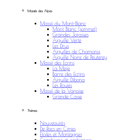
Massifs des Alpes
Massif du Mont-Blanc
Mont Blanc (sommet)
Grandes Jorasses
Aiguille Verte
Les Drus
Aiguilles de Chamonix
Aiguille Noire de Peuterey
Massif des Ecrins
La Meije
Barre des Ecrins
Aiguille Dibona
Les Rouies
Massif de la Vanoise
Grande Casse
Thèmes
Nouveautés
De Rocs en Cimes
Etoiles et Montagnes