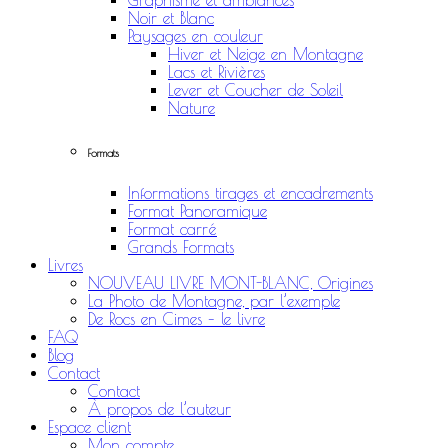
Graphisme et ambiances
Noir et Blanc
Paysages en couleur
Hiver et Neige en Montagne
Lacs et Rivières
Lever et Coucher de Soleil
Nature
Formats
Informations tirages et encadrements
Format Panoramique
Format carré
Grands Formats
Livres
NOUVEAU LIVRE MONT-BLANC, Origines
La Photo de Montagne, par l’exemple
De Rocs en Cimes – le livre
FAQ
Blog
Contact
Contact
À propos de l’auteur
Espace client
Mon compte