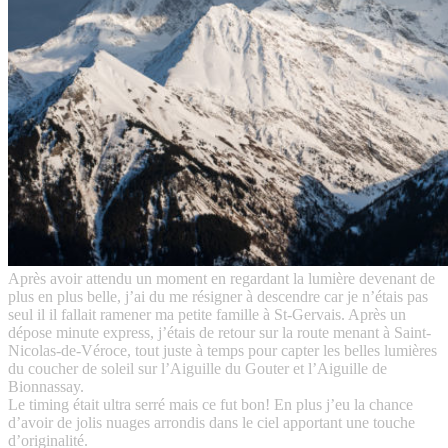
Après avoir attendu un moment en regardant la lumière devenant de
plus en plus belle, j’ai du me résigner à descendre car je n’étais pas
seul il il fallait ramener ma petite famille à St-Gervais. Après un
dépose minute express, j’étais de retour sur la route menant à Saint-
Nicolas-de-Véroce, tout juste à temps pour capter les belles lumières
du coucher de soleil sur l’Aiguille du Gouter et l’Aiguille de
Bionnassay.
Le timing était ultra serré mais ce fut bon! En plus j’eu la chance
d’avoir de jolis nuages arrondis dans le ciel apportant une touche
d’originalité.