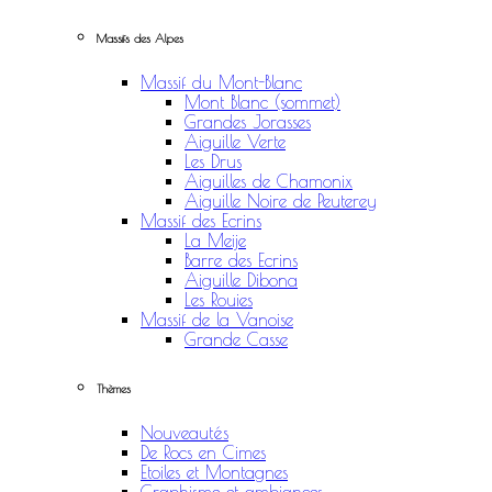
Massifs des Alpes
Massif du Mont-Blanc
Mont Blanc (sommet)
Grandes Jorasses
Aiguille Verte
Les Drus
Aiguilles de Chamonix
Aiguille Noire de Peuterey
Massif des Ecrins
La Meije
Barre des Ecrins
Aiguille Dibona
Les Rouies
Massif de la Vanoise
Grande Casse
Thèmes
Nouveautés
De Rocs en Cimes
Etoiles et Montagnes