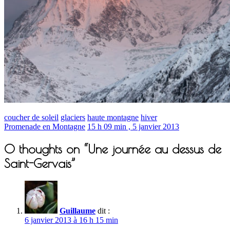
coucher de soleil
glaciers
haute montagne
hiver
Promenade en Montagne
15 h 09 min , 5 janvier 2013
0 thoughts on “Une journée au dessus de
Saint-Gervais”
Guillaume
dit :
6 janvier 2013 à 16 h 15 min