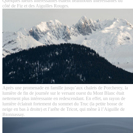
Quelques lueurs intéressantes étaient néanmoins intéressantes du
côté de Fiz et des Aiguilles Rouges.
Après une promenade en famille jusqu’aux chalets de Porcherey, la
lumière de fin de journée sur le versant ouest du Mont Blanc était
nettement plus intéressante en redescendant.
En effet, un rayon de
lumière éclairait fortement du sommet du Truc (la petite bosse de
neige en bas à droite) et l’arête de Tricot, qui mène à l’Aiguille de
Bionnassay.