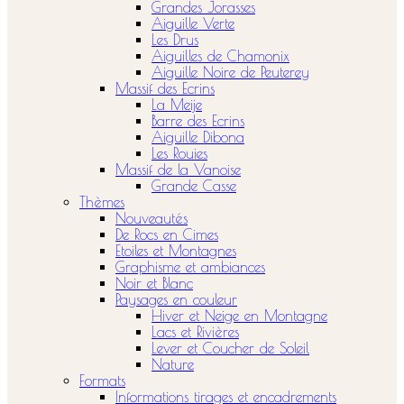
Grandes Jorasses
Aiguille Verte
Les Drus
Aiguilles de Chamonix
Aiguille Noire de Peuterey
Massif des Ecrins
La Meije
Barre des Ecrins
Aiguille Dibona
Les Rouies
Massif de la Vanoise
Grande Casse
Thèmes
Nouveautés
De Rocs en Cimes
Etoiles et Montagnes
Graphisme et ambiances
Noir et Blanc
Paysages en couleur
Hiver et Neige en Montagne
Lacs et Rivières
Lever et Coucher de Soleil
Nature
Formats
Informations tirages et encadrements