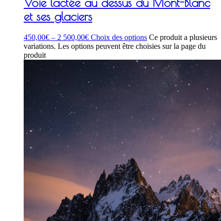
Voie lactée au dessus du Mont-Blanc
et ses glaciers
450,00
€
–
2 500,00
€
Choix des options
Ce produit a plusieurs
variations. Les options peuvent être choisies sur la page du
produit