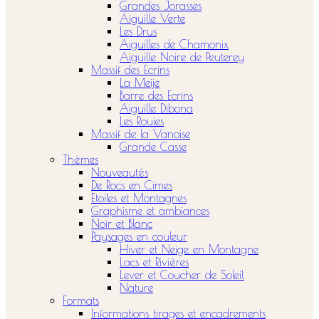
Grandes Jorasses
Aiguille Verte
Les Drus
Aiguilles de Chamonix
Aiguille Noire de Peuterey
Massif des Ecrins
La Meije
Barre des Ecrins
Aiguille Dibona
Les Rouies
Massif de la Vanoise
Grande Casse
Thèmes
Nouveautés
De Rocs en Cimes
Etoiles et Montagnes
Graphisme et ambiances
Noir et Blanc
Paysages en couleur
Hiver et Neige en Montagne
Lacs et Rivières
Lever et Coucher de Soleil
Nature
Formats
Informations tirages et encadrements