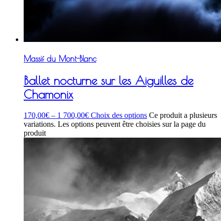
Massif du Mont-Blanc
Ballet nocturne sur les Aiguilles de
Chamonix
170,00
€
–
1 700,00
€
Choix des options
Ce produit a plusieurs
variations. Les options peuvent être choisies sur la page du
produit