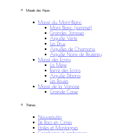
Massifs des Alpes
Massif du Mont-Blanc
Mont Blanc (sommet)
Grandes Jorasses
Aiguille Verte
Les Drus
Aiguilles de Chamonix
Aiguille Noire de Peuterey
Massif des Ecrins
La Meije
Barre des Ecrins
Aiguille Dibona
Les Rouies
Massif de la Vanoise
Grande Casse
Thèmes
Nouveautés
De Rocs en Cimes
Etoiles et Montagnes