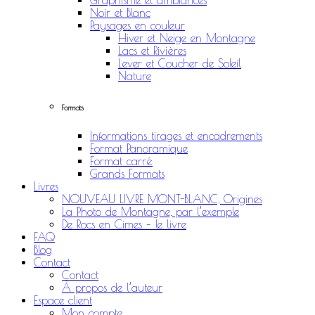
Graphisme et ambiances
Noir et Blanc
Paysages en couleur
Hiver et Neige en Montagne
Lacs et Rivières
Lever et Coucher de Soleil
Nature
Formats
Informations tirages et encadrements
Format Panoramique
Format carré
Grands Formats
Livres
NOUVEAU LIVRE MONT-BLANC, Origines
La Photo de Montagne, par l’exemple
De Rocs en Cimes – le livre
FAQ
Blog
Contact
Contact
À propos de l’auteur
Espace client
Mon compte