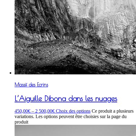
Massif des Ecrins
L’Aiguille Dibona dans les nuages
450,00
€
–
2 500,00
€
Choix des options
Ce produit a plusieurs
variations. Les options peuvent être choisies sur la page du
produit