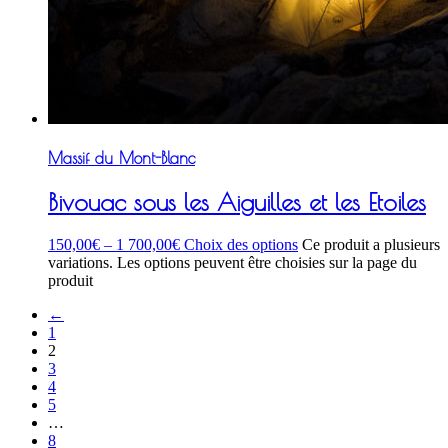
Massif du Mont-Blanc
Bivouac sous les Aiguilles et les Etoiles
150,00
€
–
1 700,00
€
Choix des options
Ce produit a plusieurs
variations. Les options peuvent être choisies sur la page du
produit
←
1
2
3
4
5
…
8