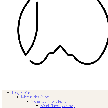
Tirages d’art
Massifs des Alpes
Massif du Mont-Blanc
Mont Blanc (sommet)