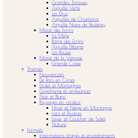
Grandes Jorasses
Aiguille Verte
Les Drus
Aiguilles de Chamonix
Aiguille Noire de Peuterey
Massif des Ecrins
La Meije
Barre des Ecrins
Aiguille Dibona
Les Rouies
Massif de la Vanoise
Grande Casse
Thèmes
Nouveautés
De Rocs en Cimes
Etoiles et Montagnes
Graphisme et ambiances
Noir et Blanc
Paysages en couleur
Hiver et Neige en Montagne
Lacs et Rivières
Lever et Coucher de Soleil
Nature
Formats
Informations tirages et encadrements