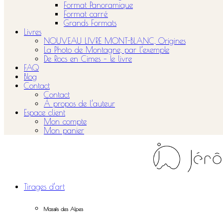
Format Panoramique
Format carré
Grands Formats
Livres
NOUVEAU LIVRE MONT-BLANC, Origines
La Photo de Montagne, par l’exemple
De Rocs en Cimes – le livre
FAQ
Blog
Contact
Contact
À propos de l’auteur
Espace client
Mon compte
Mon panier
Tirages d’art
Massifs des Alpes