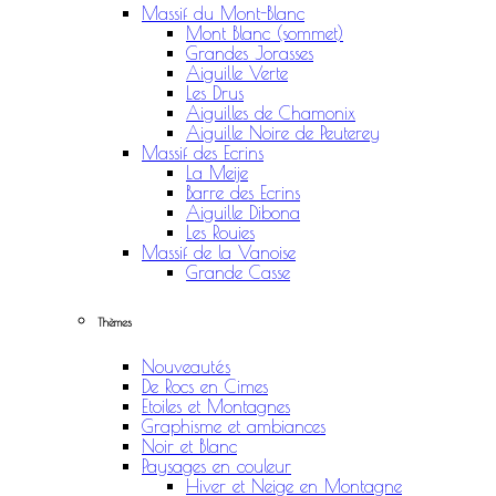
Massif du Mont-Blanc
Mont Blanc (sommet)
Grandes Jorasses
Aiguille Verte
Les Drus
Aiguilles de Chamonix
Aiguille Noire de Peuterey
Massif des Ecrins
La Meije
Barre des Ecrins
Aiguille Dibona
Les Rouies
Massif de la Vanoise
Grande Casse
Thèmes
Nouveautés
De Rocs en Cimes
Etoiles et Montagnes
Graphisme et ambiances
Noir et Blanc
Paysages en couleur
Hiver et Neige en Montagne