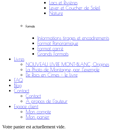
Lacs et Rivières
Lever et Coucher de Soleil
Nature
Formats
Informations tirages et encadrements
Format Panoramique
Format carré
Grands Formats
Livres
NOUVEAU LIVRE MONT-BLANC, Origines
La Photo de Montagne, par l’exemple
De Rocs en Cimes – le livre
FAQ
Blog
Contact
Contact
À propos de l’auteur
Espace client
Mon compte
Mon panier
Votre panier est actuellement vide.