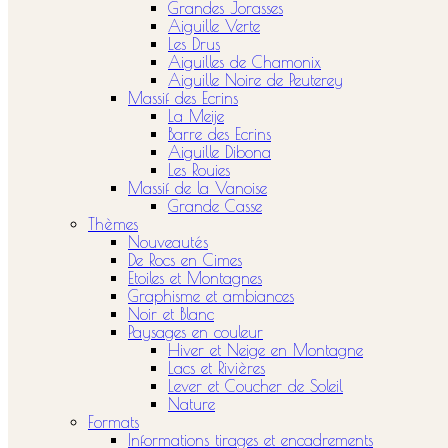
Grandes Jorasses
Aiguille Verte
Les Drus
Aiguilles de Chamonix
Aiguille Noire de Peuterey
Massif des Ecrins
La Meije
Barre des Ecrins
Aiguille Dibona
Les Rouies
Massif de la Vanoise
Grande Casse
Thèmes
Nouveautés
De Rocs en Cimes
Etoiles et Montagnes
Graphisme et ambiances
Noir et Blanc
Paysages en couleur
Hiver et Neige en Montagne
Lacs et Rivières
Lever et Coucher de Soleil
Nature
Formats
Informations tirages et encadrements