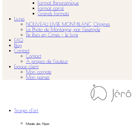
Format Panoramique
Format carré
Grands Formats
Livres
NOUVEAU LIVRE MONT-BLANC, Origines
La Photo de Montagne, par l’exemple
De Rocs en Cimes – le livre
FAQ
Blog
Contact
Contact
À propos de l’auteur
Espace client
Mon compte
Mon panier
Tirages d’art
Massifs des Alpes