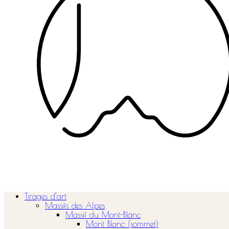
Tirages d’art
Massifs des Alpes
Massif du Mont-Blanc
Mont Blanc (sommet)