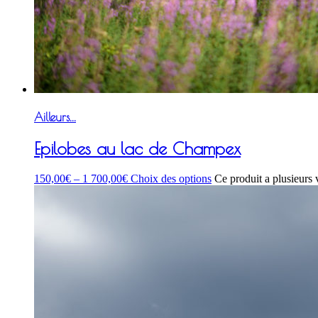
Ailleurs...
Epilobes au lac de Champex
150,00
€
–
1 700,00
€
Choix des options
Ce produit a plusieurs 