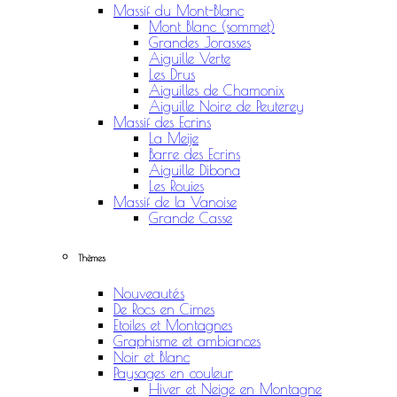
Massif du Mont-Blanc
Mont Blanc (sommet)
Grandes Jorasses
Aiguille Verte
Les Drus
Aiguilles de Chamonix
Aiguille Noire de Peuterey
Massif des Ecrins
La Meije
Barre des Ecrins
Aiguille Dibona
Les Rouies
Massif de la Vanoise
Grande Casse
Thèmes
Nouveautés
De Rocs en Cimes
Etoiles et Montagnes
Graphisme et ambiances
Noir et Blanc
Paysages en couleur
Hiver et Neige en Montagne