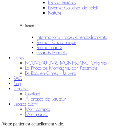
Lacs et Rivières
Lever et Coucher de Soleil
Nature
Formats
Informations tirages et encadrements
Format Panoramique
Format carré
Grands Formats
Livres
NOUVEAU LIVRE MONT-BLANC, Origines
La Photo de Montagne, par l’exemple
De Rocs en Cimes – le livre
FAQ
Blog
Contact
Contact
À propos de l’auteur
Espace client
Mon compte
Mon panier
Votre panier est actuellement vide.